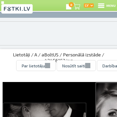
0
MENU
Lietotāji
/
A
/
aBoltUS
/
Personālā izstāde
/
42456152.jpg
Par lietotāju
Nosūtīt saiti
Darbība