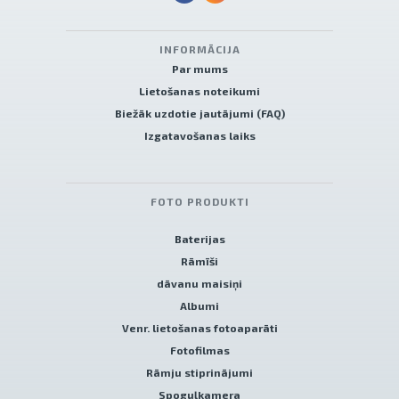
INFORMĀCIJA
Par mums
Lietošanas noteikumi
Biežāk uzdotie jautājumi (FAQ)
Izgatavošanas laiks
FOTO PRODUKTI
Baterijas
Rāmīši
dāvanu maisiņi
Albumi
Venr. lietošanas fotoaparāti
Fotofilmas
Rāmju stiprinājumi
Spoguļkamera