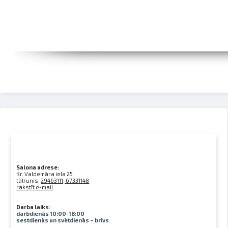
Salona adrese:
Kr. Valdemāra iela 25
tālrunis:
29463111, 67331148
rakstīt e-mail
Darba laiks:
darbdienās 10:00-18:00
sestdienās un svētdienās – brīvs