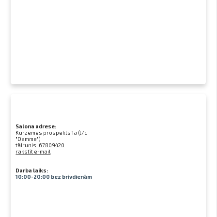
Salona adrese:
Kurzemes prospekts 1a (t/c
"Damme")
tālrunis:
67809420
rakstīt e-mail
Darba laiks:
10:00-20:00 bez brīvdienām