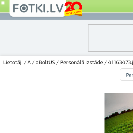
Lietotāji
/
A
/
aBoltUS
/
Personālā izstāde
/ 41163473.
Par