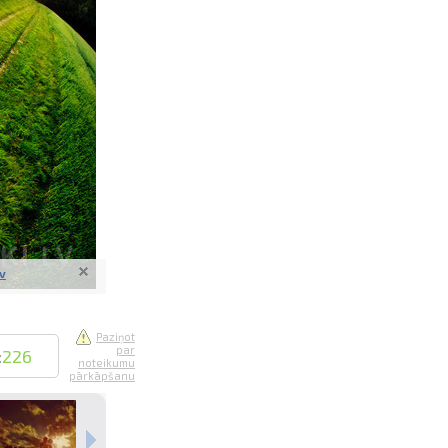
saistē
foto
ātienē
lv
Paziņot
par
:
226
noteikumu
pārkāpšanu