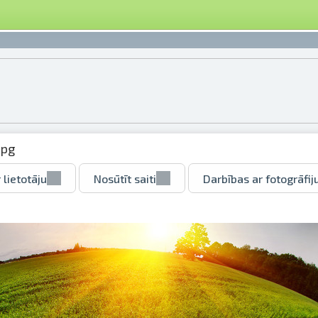
jpg
 lietotāju
Nosūtīt saiti
Darbības ar fotogrāfij