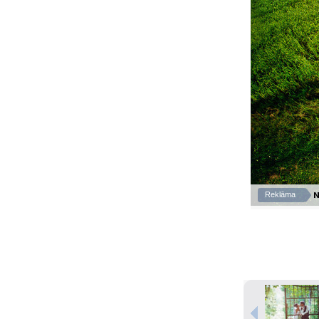
N
Reklāma