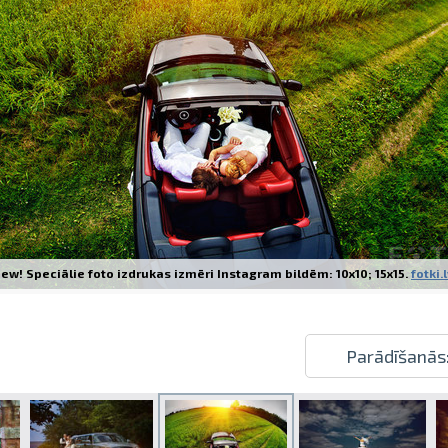
Izdrukas 1h laikā Rīgā – pasūtiet tieš
Dažādi formāti un papīra veidi jūsu 
Piegāde visā Latvijā vai saņemšana kl
ew! Speciālie foto izdrukas izmēri Instagram bildēm: 10x10; 15x15.
fotki.
Parādīšanās