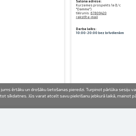
Salona adrese:
Kurzemes prospekts 1a (t/c
"Damme")
tālrunis:
67809420
rakstīt e-mail
Darba laiks:
10:00-20:00 bez brīvdienām
jums ērtāku un drošāku lietošanas pieredzi. Turpinot pārlūka sesiju v
mantot sīkdatnes. Jūs varat atcelt savu piekrišanu jebkurā laikā, mainot 