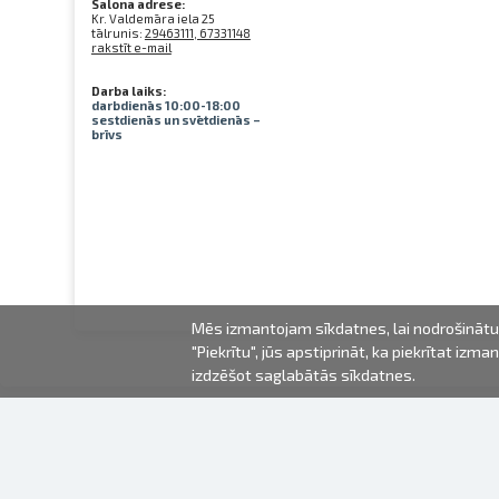
Salona adrese:
Kr. Valdemāra iela 25
tālrunis:
29463111, 67331148
rakstīt e-mail
Darba laiks:
darbdienās 10:00-18:00
sestdienās un svētdienās –
brīvs
Mēs izmantojam sīkdatnes, lai nodrošinātu 
"Piekrītu", jūs apstiprināt, ka piekrītat iz
izdzēšot saglabātās sīkdatnes.