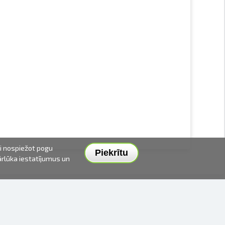
ai nospiežot pogu
Piekrītu
pārlūka iestatījumus un