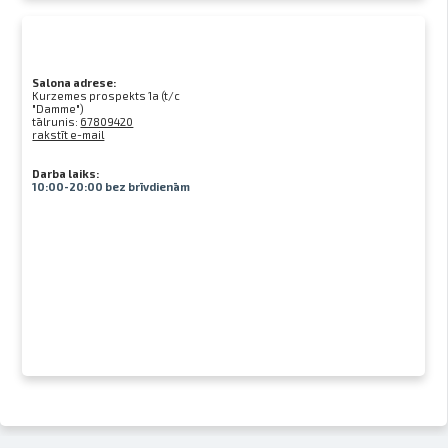
Salona adrese:
Kurzemes prospekts 1a (t/c
"Damme")
tālrunis:
67809420
rakstīt e-mail
Darba laiks:
10:00-20:00 bez brīvdienām