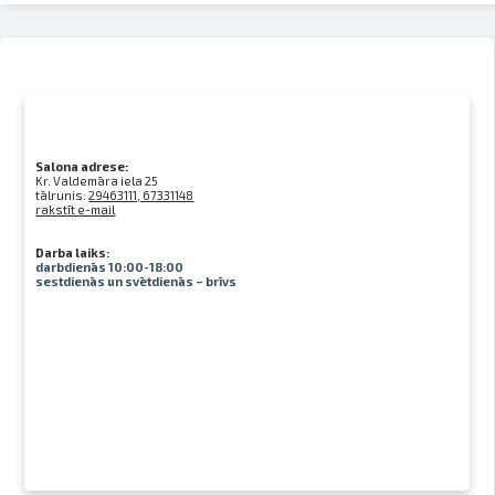
Salona adrese:
Kr. Valdemāra iela 25
tālrunis:
29463111, 67331148
rakstīt e-mail
Darba laiks:
darbdienās 10:00-18:00
sestdienās un svētdienās – brīvs