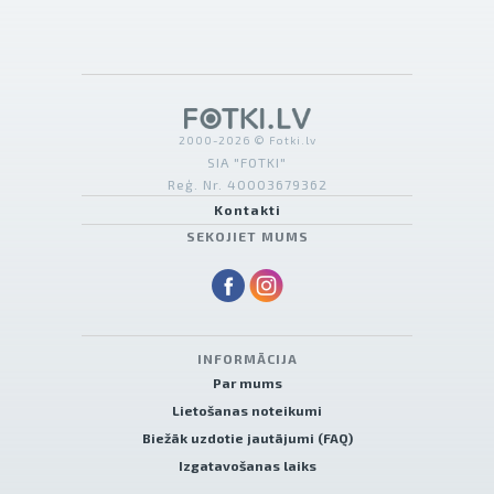
2000-2026 © Fotki.lv
SIA "FOTKI"
Reģ. Nr. 40003679362
Kontakti
SEKOJIET MUMS
INFORMĀCIJA
Par mums
Lietošanas noteikumi
Biežāk uzdotie jautājumi (FAQ)
Izgatavošanas laiks