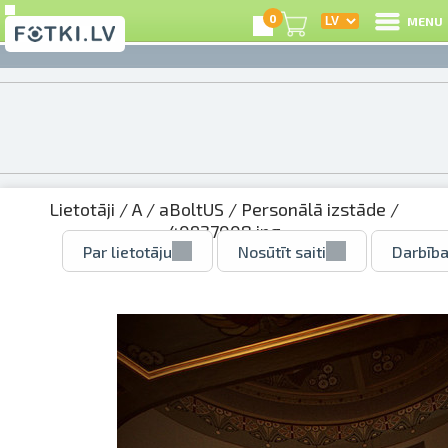
0
MENU
Lietotāji
/
A
/
aBoltUS
/
Personālā izstāde
/
40927008.jpg
Par lietotāju
Nosūtīt saiti
Darbība