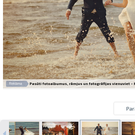
Pasūti fotoalbumus, rāmjus un fotogrāfijas vienuviet – Fo
Reklāma
Par