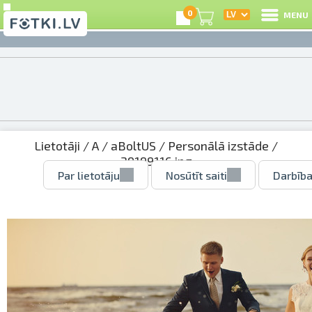
0
MENU
Lietotāji
/
A
/
aBoltUS
/
Personālā izstāde
/
39199116.jpg
Par lietotāju
Nosūtīt saiti
Darbība