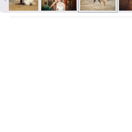
Izdrukas 1h laikā Rīgā – pasūtiet
tiešsaistē
Dažādi formāti un papīra veidi
jūsu foto
Piegāde visā Latvijā vai
saņemšana klātienē