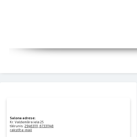
Salona adrese:
Kr. Valdemāra iela 25
tālrunis:
29463111, 67331148
rakstīt e-mail