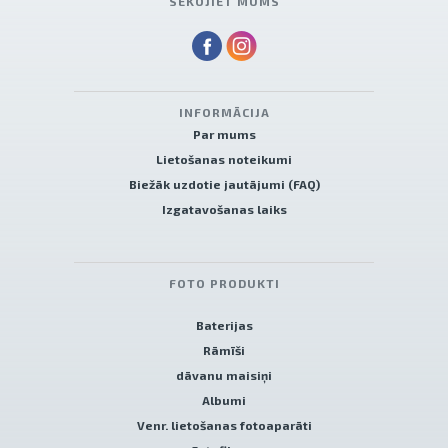
SEKOJIET MUMS
INFORMĀCIJA
Par mums
Lietošanas noteikumi
Biežāk uzdotie jautājumi (FAQ)
Izgatavošanas laiks
FOTO PRODUKTI
Baterijas
Rāmīši
dāvanu maisiņi
Albumi
Venr. lietošanas fotoaparāti