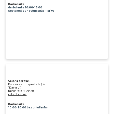
Darba laiks:
darbdienās 10:00-18:00
sestdienās un svētdienās – brīvs
Salona adrese:
Kurzemes prospekts 1a (t/c
"Damme")
tālrunis:
67809420
rakstīt e-mail
Darba laiks:
10:00-20:00 bez brīvdienām