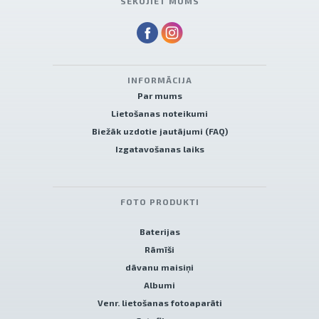
SEKOJIET MUMS
INFORMĀCIJA
Par mums
Lietošanas noteikumi
Biežāk uzdotie jautājumi (FAQ)
Izgatavošanas laiks
FOTO PRODUKTI
Baterijas
Rāmīši
dāvanu maisiņi
Albumi
Venr. lietošanas fotoaparāti