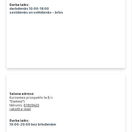
Darba laiks:
darbdienās 10:00-18:00
sestdienās un svētdienās – brīvs
Salona adrese:
Kurzemes prospekts 1a (t/c
"Damme")
tālrunis:
67809420
rakstīt e-mail
Darba laiks:
10:00-20:00 bez brīvdienām