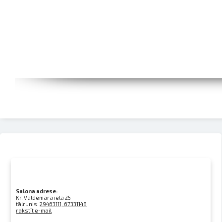
Salona adrese:
Kr. Valdemāra iela 25
tālrunis:
29463111, 67331148
rakstīt e-mail