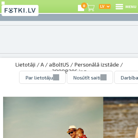
0
MENU
Lietotāji
/
A
/
aBoltUS
/
Personālā izstāde
/
38888396.jpg
Par lietotāju
Nosūtīt saiti
Darbība