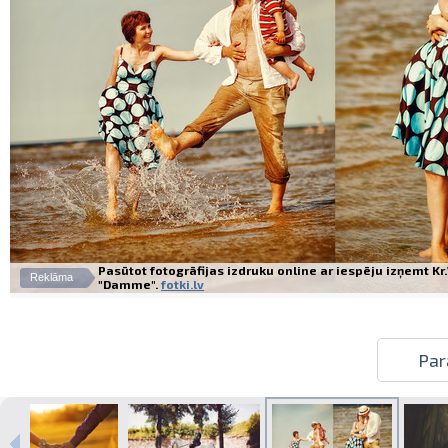
Pasūtot fotogrāfijas izdruku online ar iespēju izņemt K
Reklāma
"Damme".
fotki.lv
Par