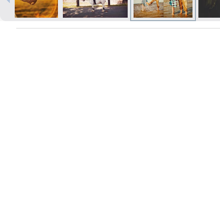
Izdrukas 1h laikā Rīgā – pasūtiet
tiešsaistē
Dažādi formāti un papīra veidi
jūsu foto
Piegāde visā Latvijā vai
saņemšana klātienē