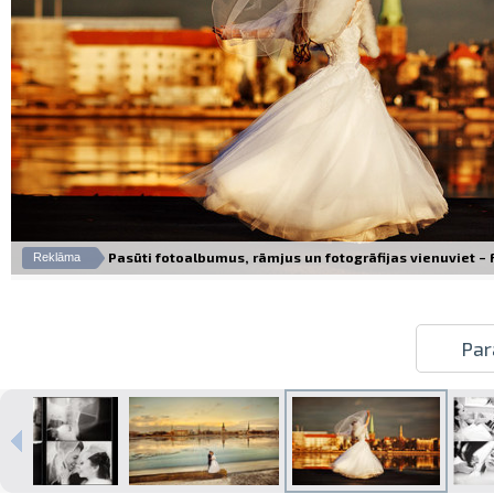
Pasūti fotoalbumus, rāmjus un fotogrāfijas vienuviet – Fo
Reklāma
Par