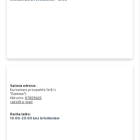
Salona adrese:
Kurzemes prospekts 1a (t/c
"Damme")
tālrunis:
67809420
rakstīt e-mail
Darba laiks:
10:00-20:00 bez brīvdienām