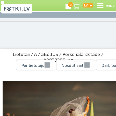
0
MENU
Lietotāji
/
A
/
aBoltUS
/
Personālā izstāde
/
40878388.jpg
Par lietotāju
Nosūtīt saiti
Darbība