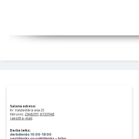
Salona adrese:
Kr. Valdemāra iela 25
tālrunis:
29463111, 67331148
rakstīt e-mail
Darba laiks:
darbdienās 10:00-18:00
sestdienās un svētdienās – brīvs