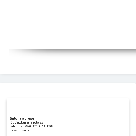
Salona adrese:
Kr. Valdemāra iela 25
tālrunis:
29463111, 67331148
rakstīt e-mail