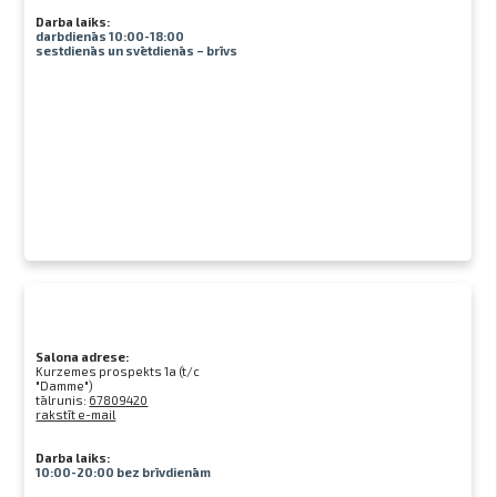
Darba laiks:
darbdienās 10:00-18:00
sestdienās un svētdienās – brīvs
Salona adrese:
Kurzemes prospekts 1a (t/c
"Damme")
tālrunis:
67809420
rakstīt e-mail
Darba laiks:
10:00-20:00 bez brīvdienām