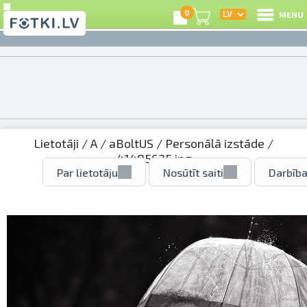
0
MENU
Lietotāji
/
A
/
aBoltUS
/
Personālā izstāde
/
41485635.jpg
Par lietotāju
Nosūtīt saiti
Darbība