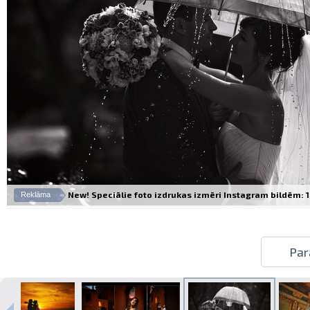
New! Speciālie foto izdrukas izmēri Instagram bildēm: 10
Reklāma
Par