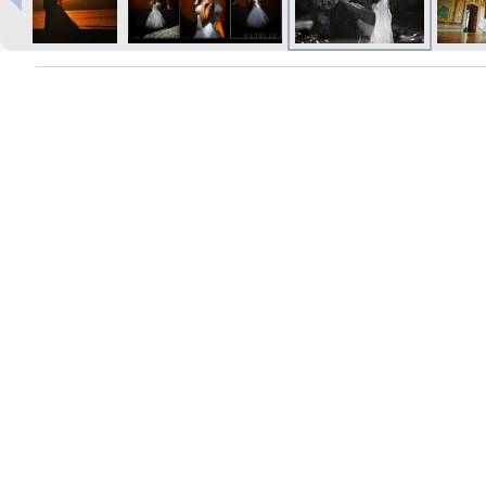
Izdrukas 1h laikā Rīgā – pasūtiet
tiešsaistē
Dažādi formāti un papīra veidi
jūsu foto
Piegāde visā Latvijā vai
saņemšana klātienē