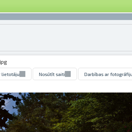
jpg
 lietotāju
Nosūtīt saiti
Darbības ar fotogrāfij