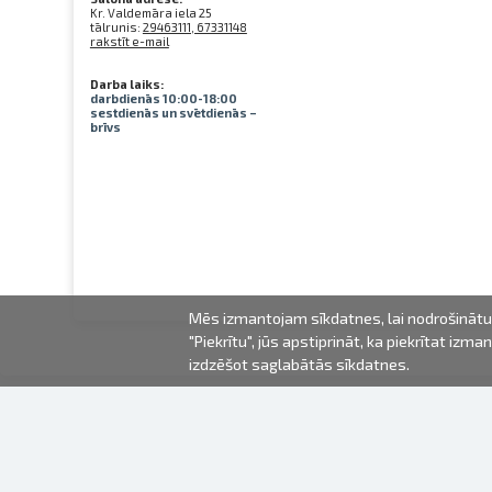
Kr. Valdemāra iela 25
tālrunis:
29463111, 67331148
rakstīt e-mail
Darba laiks:
darbdienās 10:00-18:00
sestdienās un svētdienās –
brīvs
Mēs izmantojam sīkdatnes, lai nodrošinātu 
"Piekrītu", jūs apstiprināt, ka piekrītat iz
izdzēšot saglabātās sīkdatnes.