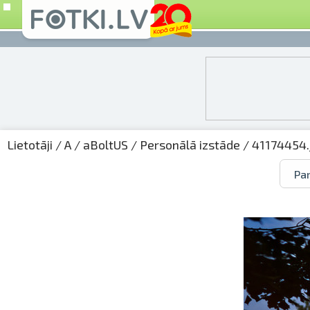
Lietotāji
/
A
/
aBoltUS
/
Personālā izstāde
/ 41174454.
Par