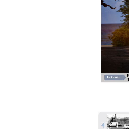
P
Reklāma
"