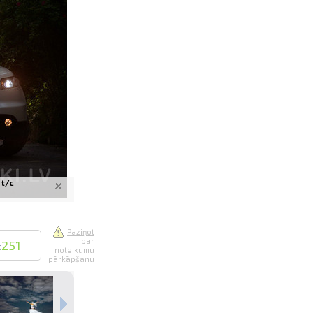
saistē
foto
ātienē
 t/c
Paziņot
par
:
251
noteikumu
pārkāpšanu