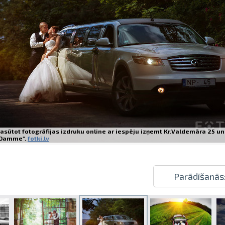
Izdrukas 1h laikā Rīgā – pasūtiet tieš
Dažādi formāti un papīra veidi jūsu 
Piegāde visā Latvijā vai saņemšana kl
asūtot fotogrāfijas izdruku online ar iespēju izņemt Kr.Valdemāra 25 un
Damme".
fotki.lv
Parādīšanās