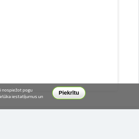
ai nospiežot pogu
Piekrītu
pārlūka iestatījumus un