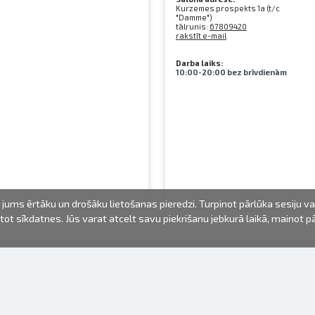
Kurzemes prospekts 1a (t/c
"Damme")
tālrunis:
67809420
rakstīt e-mail
Darba laiks:
10:00-20:00 bez brīvdienām
jums ērtāku un drošāku lietošanas pieredzi. Turpinot pārlūka sesiju v
mantot sīkdatnes. Jūs varat atcelt savu piekrišanu jebkurā laikā, mainot 