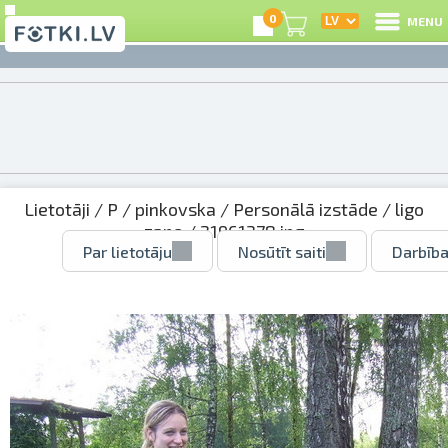
0
MENU
Lietotāji
/
P
/
pinkovska
/
Personālā izstāde
/
ligo
zane
/ 21961378.jpg
Par lietotāju
Nosūtīt saiti
Darbība