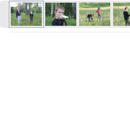
Izdrukas 1h laikā Rīgā – pasūtiet
tiešsaistē
Dažādi formāti un papīra veidi
jūsu foto
Piegāde visā Latvijā vai
saņemšana klātienē