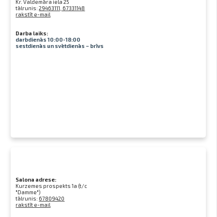
Kr. Valdemāra iela 25
tālrunis:
29463111, 67331148
rakstīt e-mail
Darba laiks:
darbdienās 10:00-18:00
sestdienās un svētdienās – brīvs
Salona adrese:
Kurzemes prospekts 1a (t/c
"Damme")
tālrunis:
67809420
rakstīt e-mail