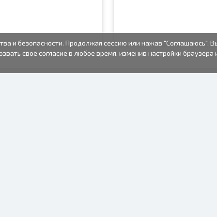
тва и безопасности. Продолжая сессию или нажав "Соглашаюсь", В
озвать своё согласие в любое время, изменив настройки браузера 
ФОТО ТОВАРЫ
ИНФОРМАЦИЯ
О нас
Батарейки
Условия пользования
Рамки для фото
Часто задаваемые вопросы
Подарочные пакеты
(FAQ)
Альбомы
Время изготовления
Одноразовый
фотоаппарат