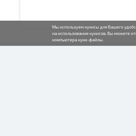
Мы используем кукисы для Вашего удобс
на использование кукисов. Вы можете от
компьютера куки-файлы.
2000-2026 © Fotki.lv
SIA "FOTKI"
Reģ. Nr. 40003679362
Контакты
ПОДПИСЫВАЙТЕСЬ НА
НАС