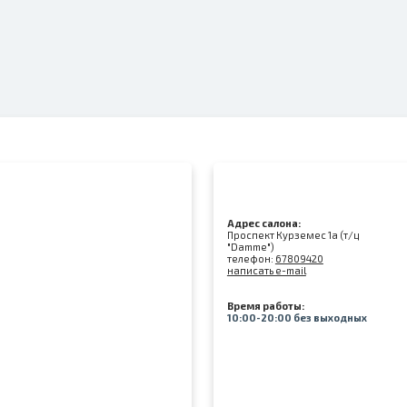
Адрес салона:
Проспект Курземес 1а (т/ц
"Damme")
телефон:
67809420
написать e-mail
Время работы:
10:00-20:00 без выходных