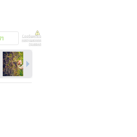
Сообщить о
71
нарушении
правил