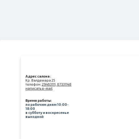
Адрес салона:
Kр. Валдемара 25
телефон:
29463111, 67331148
написать e-mail
Время работы:
по рабочим дням 10:00-
18:00
в субботу и воскресенье
выходной