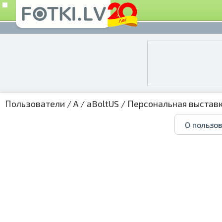
Пользователи
/
A
/
aBoltUS
/
Персональная выстав
О пользо