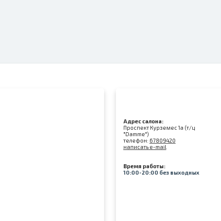
Адрес салона:
Проспект Курземес 1а (т/ц
"Damme")
телефон:
67809420
написать e-mail
Время работы:
10:00-20:00 без выходных