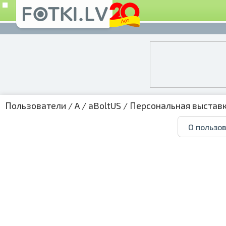
Пользователи
/
A
/
aBoltUS
/
Персональная выстав
О пользо