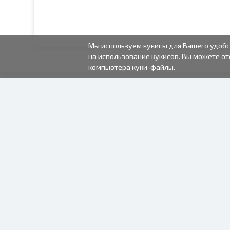
Мы используем кукисы для Вашего удобс
на использование кукисов. Вы можете от
компьютера куки-файлы.
2000-2026 © Fotki.lv
SIA "FOTKI"
Reģ. Nr. 40003679362
Контакты
ПОДПИСЫВАЙТЕСЬ НА
НАС