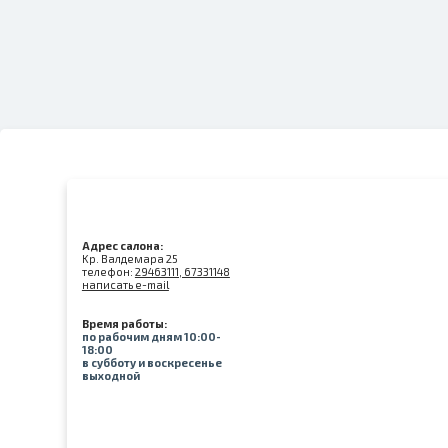
Адрес салона:
Kр. Валдемара 25
телефон:
29463111, 67331148
написать e-mail
Время работы:
по рабочим дням 10:00-
18:00
в субботу и воскресенье
выходной