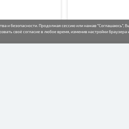
тва и безопасности. Продолжая сессию или нажав "Соглашаюсь", В
озвать своё согласие в любое время, изменив настройки браузера 
ФОТО ТОВАРЫ
ИНФОРМАЦИЯ
О нас
Батарейки
Условия пользования
Рамки для фото
Часто задаваемые вопросы
Подарочные пакеты
(FAQ)
Альбомы
Время изготовления
Одноразовый
фотоаппарат