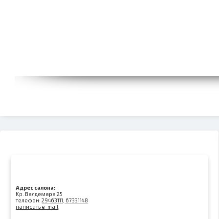
Адрес салона:
Kр. Валдемара 25
телефон:
29463111, 67331148
написать e-mail