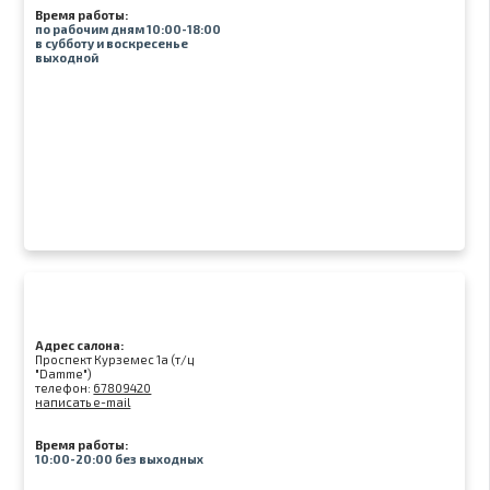
Время работы:
по рабочим дням 10:00-18:00
в субботу и воскресенье
выходной
Адрес салона:
Проспект Курземес 1а (т/ц
"Damme")
телефон:
67809420
написать e-mail
Время работы:
10:00-20:00 без выходных