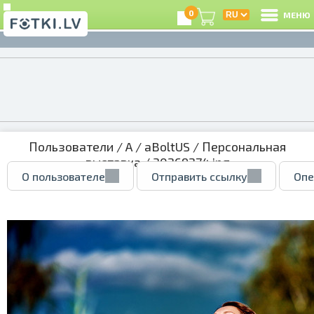
0
МЕНЮ
Пользователи
/
A
/
aBoltUS
/
Персональная
выставка
/ 30269274.jpg
О пользователе
Отправить ссылку
Опе