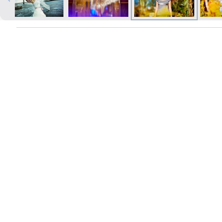
Печать в течение 1 часа в Риге –
закажите онлайн
Различные форматы и виды
бумаги для ваших фотографий
Доставка по всей Латвии или
самовывоз