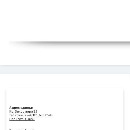
Адрес салона:
Kр. Валдемара 25
телефон:
29463111, 67331148
написать e-mail