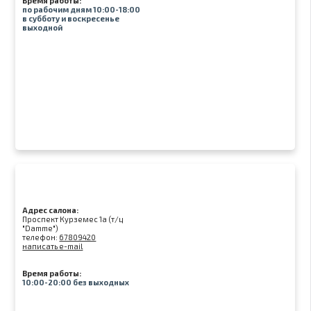
Время работы:
по рабочим дням 10:00-18:00
в субботу и воскресенье
выходной
Адрес салона:
Проспект Курземес 1а (т/ц
"Damme")
телефон:
67809420
написать e-mail
Время работы:
10:00-20:00 без выходных