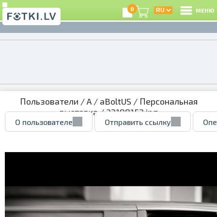
0
МЕНЮ
Пользователи
/
A
/
aBoltUS
/
Персональная
выставка
/ 32188152.jpg
О пользователе
Отправить ссылку
Опе