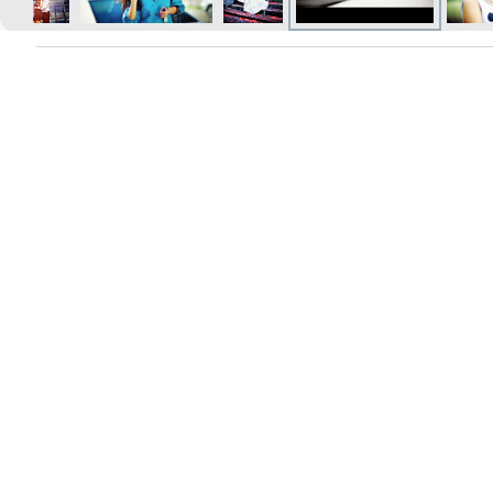
Печать в течение 1 часа в Риге –
закажите онлайн
Различные форматы и виды
бумаги для ваших фотографий
Доставка по всей Латвии или
самовывоз