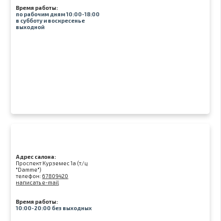
Время работы:
по рабочим дням 10:00-18:00
в субботу и воскресенье
выходной
Адрес салона:
Проспект Курземес 1а (т/ц
"Damme")
телефон:
67809420
написать e-mail
Время работы:
10:00-20:00 без выходных