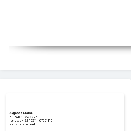
Адрес салона:
Kр. Валдемара 25
телефон:
29463111, 67331148
написать e-mail