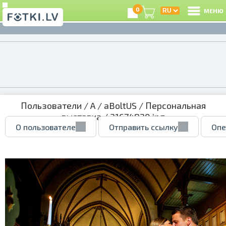
0
МЕНЮ
Пользователи
/
A
/
aBoltUS
/
Персональная
выставка
/ 31674820.jpg
О пользователе
Отправить ссылку
Опе