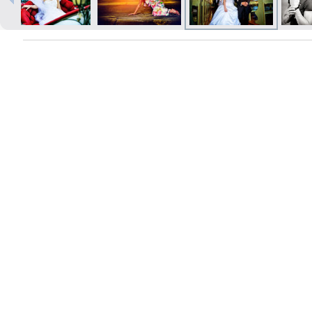
Печать в течение 1 часа в Риге –
закажите онлайн
Различные форматы и виды
бумаги для ваших фотографий
Доставка по всей Латвии или
самовывоз