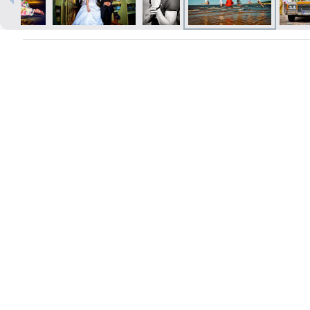
Печать в течение 1 часа в Риге –
закажите онлайн
Различные форматы и виды
бумаги для ваших фотографий
Доставка по всей Латвии или
самовывоз