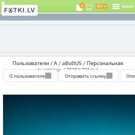
0
МЕНЮ
Пользователи
/
A
/
aBoltUS
/
Персональная
выставка
/ 31364331.jpg
О пользователе
Отправить ссылку
Опе