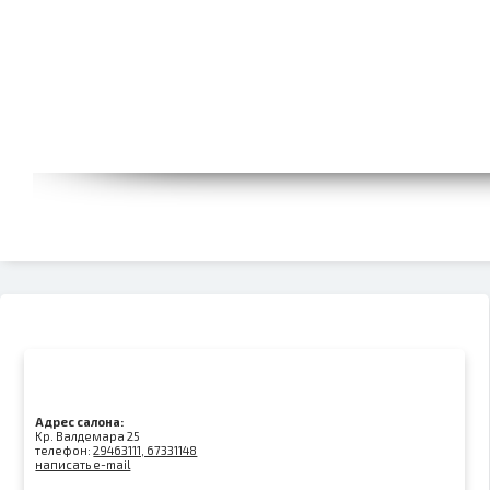
Адрес салона:
Kр. Валдемара 25
телефон:
29463111, 67331148
написать e-mail