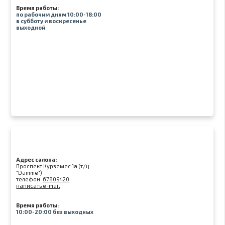
Время работы:
по рабочим дням 10:00-18:00
в субботу и воскресенье
выходной
Адрес салона:
Проспект Курземес 1а (т/ц
"Damme")
телефон:
67809420
написать e-mail
Время работы:
10:00-20:00 без выходных