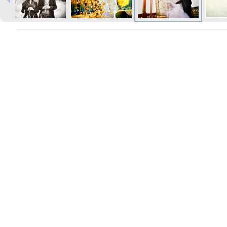
Печать в течение 1 часа в Риге –
закажите онлайн
Различные форматы и виды
бумаги для ваших фотографий
Доставка по всей Латвии или
самовывоз