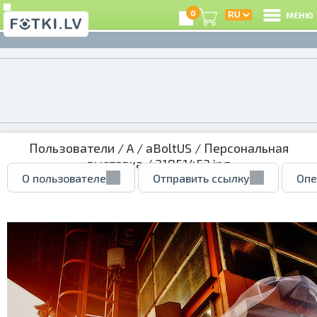
0
МЕНЮ
Пользователи
/
A
/
aBoltUS
/
Персональная
выставка
/ 31851453.jpg
О пользователе
Отправить ссылку
Опе