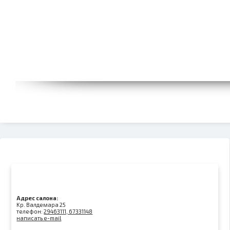
Адрес салона:
Kр. Валдемара 25
телефон:
29463111, 67331148
написать e-mail