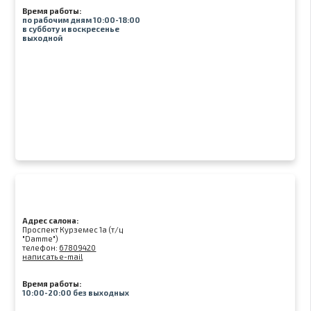
Время работы:
по рабочим дням 10:00-18:00
в субботу и воскресенье
выходной
Адрес салона:
Проспект Курземес 1а (т/ц
"Damme")
телефон:
67809420
написать e-mail
Время работы:
10:00-20:00 без выходных