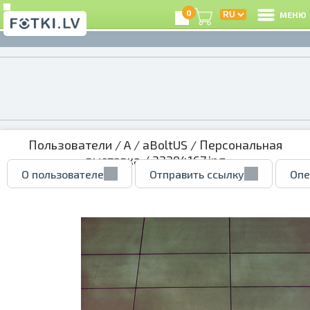
0
МЕНЮ
Пользователи
/
A
/
aBoltUS
/
Персональная
выставка
/ 33394167.jpg
О пользователе
Отправить ссылку
Опе