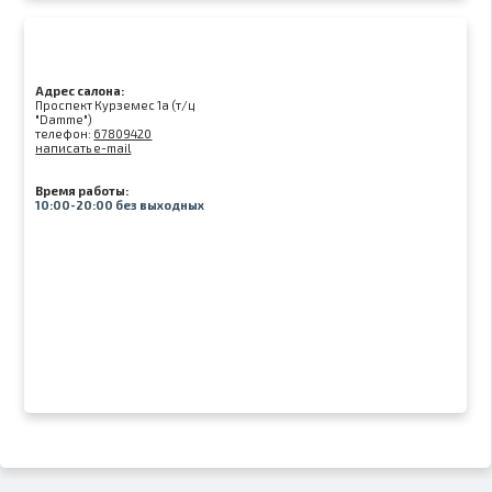
Адрес салона:
Проспект Курземес 1а (т/ц
"Damme")
телефон:
67809420
написать e-mail
Время работы:
10:00-20:00 без выходных