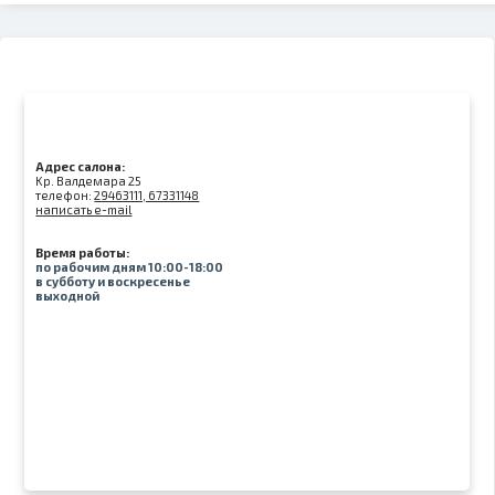
Адрес салона:
Kр. Валдемара 25
телефон:
29463111, 67331148
написать e-mail
Время работы:
по рабочим дням 10:00-18:00
в субботу и воскресенье
выходной