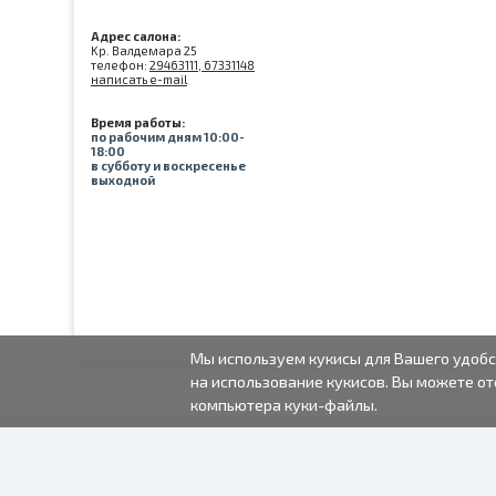
Адрес салона:
Kр. Валдемара 25
телефон:
29463111, 67331148
написать e-mail
Время работы:
по рабочим дням 10:00-
18:00
в субботу и воскресенье
выходной
Мы используем кукисы для Вашего удобс
на использование кукисов. Вы можете от
компьютера куки-файлы.