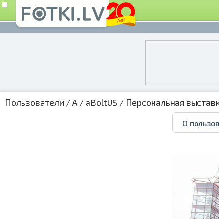
Пользователи
/
A
/
aBoltUS
/
Персональная выстав
О пользо