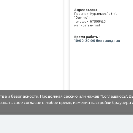
Адрес салона:
Проспект Курземес 1а (т/ц
"Damme")
телефон:
67809420
написать e-mail
Время работы:
10:00-20:00 без выходных
тва и безопасности. Продолжая сессию или нажав "Соглашаюсь", В
озвать своё согласие в любое время, изменив настройки браузера 