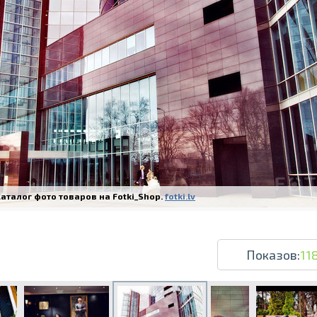
Печать в течение 1 часа в Риге – закаж
Различные форматы и виды бумаги для ваш
Доставка по всей Латвии или само
аталог фото товаров на Fotki_Shop.
fotki.lv
Показов:
11