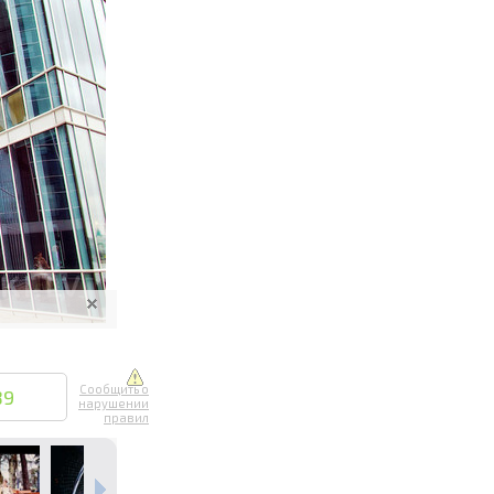
ите онлайн
их фотографий
вывоз
Сообщить о
89
нарушении
правил