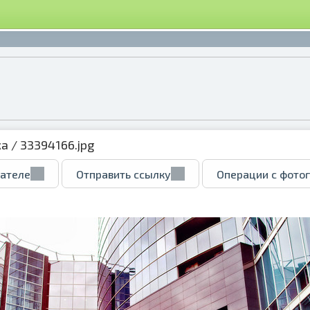
ка
/ 33394166.jpg
вателе
Отправить ссылку
Операции с фото