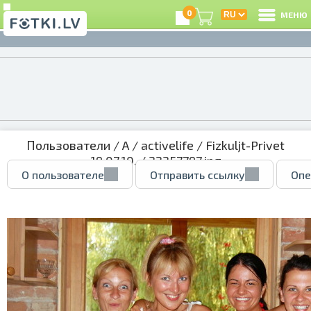
0
МЕНЮ
Пользователи
/
A
/
activelife
/
Fizkuljt-Privet
19.07.10.
/ 32357797.jpg
О пользователе
Отправить ссылку
Опе