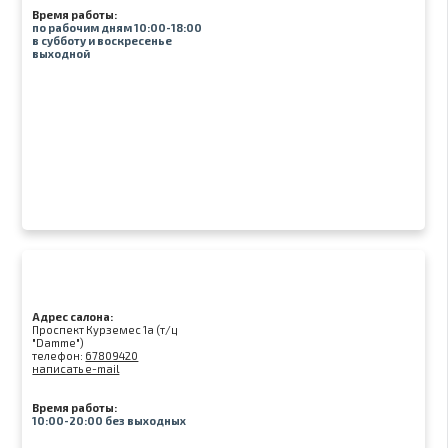
Время работы:
по рабочим дням 10:00-18:00
в субботу и воскресенье
выходной
Адрес салона:
Проспект Курземес 1а (т/ц
"Damme")
телефон:
67809420
написать e-mail
Время работы:
10:00-20:00 без выходных