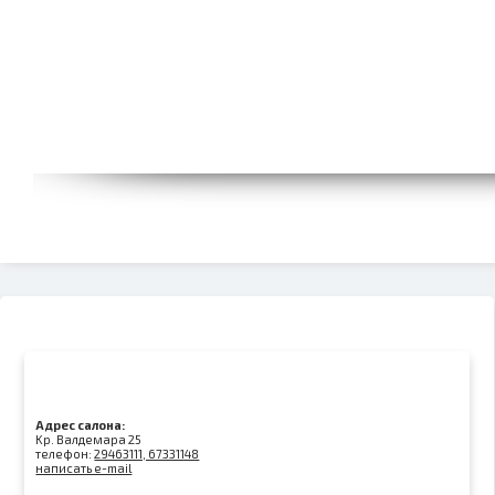
Адрес салона:
Kр. Валдемара 25
телефон:
29463111, 67331148
написать e-mail