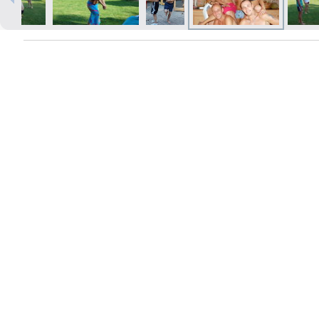
Печать в течение 1 часа в Риге –
закажите онлайн
Различные форматы и виды
бумаги для ваших фотографий
Доставка по всей Латвии или
самовывоз