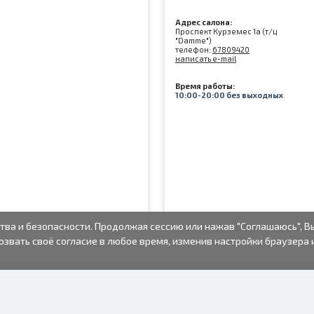
Адрес салона:
Проспект Курземес 1а (т/ц
"Damme")
телефон:
67809420
написать e-mail
Время работы:
10:00-20:00 без выходных
тва и безопасности. Продолжая сессию или нажав "Соглашаюсь", В
озвать своё согласие в любое время, изменив настройки браузера 