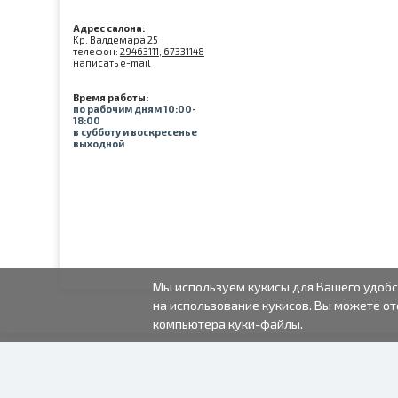
Адрес салона:
Kр. Валдемара 25
телефон:
29463111, 67331148
написать e-mail
Время работы:
по рабочим дням 10:00-
18:00
в субботу и воскресенье
выходной
Мы используем кукисы для Вашего удобс
на использование кукисов. Вы можете от
компьютера куки-файлы.