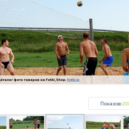
Печать в течение 1 часа в Риге – закаж
Различные форматы и виды бумаги для ваш
Доставка по всей Латвии или само
аталог фото товаров на Fotki_Shop.
fotki.lv
Показов:
20