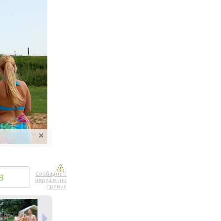
ите онлайн
их фотографий
вывоз
Сообщить о
8
нарушении
правил