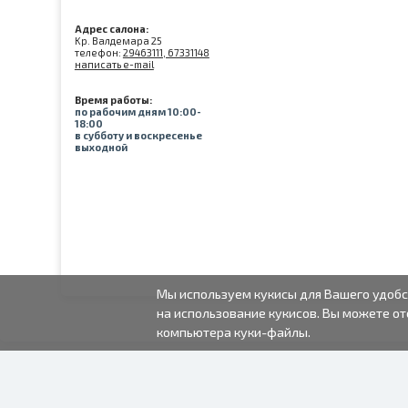
Адрес салона:
Kр. Валдемара 25
телефон:
29463111, 67331148
написать e-mail
Время работы:
по рабочим дням 10:00-
18:00
в субботу и воскресенье
выходной
Мы используем кукисы для Вашего удобс
на использование кукисов. Вы можете от
компьютера куки-файлы.