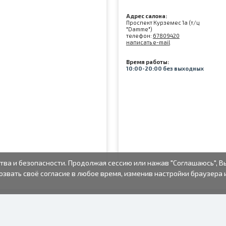
Адрес салона:
Проспект Курземес 1а (т/ц
"Damme")
телефон:
67809420
написать e-mail
Время работы:
10:00-20:00 без выходных
тва и безопасности. Продолжая сессию или нажав "Соглашаюсь", В
озвать своё согласие в любое время, изменив настройки браузера 