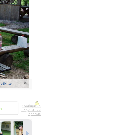
ите онлайн
их фотографий
вывоз
fotki.lv
Сообщить о
6
нарушении
правил