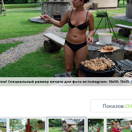
Печать в течение 1 часа в Риге – закаж
Различные форматы и виды бумаги для ваш
Доставка по всей Латвии или само
ew! Специальный размер печати для фото из Instagram: 10x10; 15x15.
Показов:
26