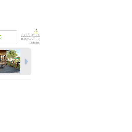
Сообщить о
5
нарушении
правил