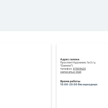
Адрес салона:
Проспект Курземес 1а (т/ц
"Damme")
телефон:
67809420
написать e-mail
Время работы:
10:00-20:00 без выходных