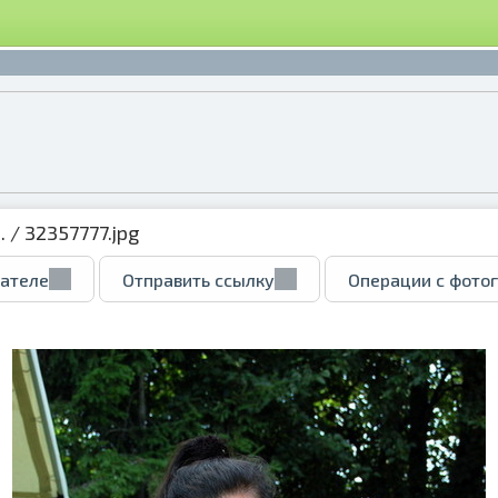
.
/ 32357777.jpg
вателе
Отправить ссылку
Операции с фото