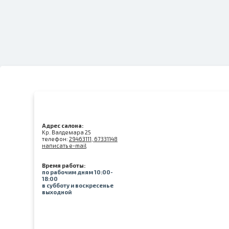
Адрес салона:
Kр. Валдемара 25
телефон:
29463111, 67331148
написать e-mail
Время работы:
по рабочим дням 10:00-
18:00
в субботу и воскресенье
выходной