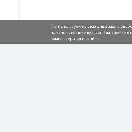
Мы используем кукисы для Вашего удобс
на использование кукисов. Вы можете от
компьютера куки-файлы.
2000-2026 © Fotki.lv
SIA "FOTKI"
Reģ. Nr. 40003679362
Контакты
ПОДПИСЫВАЙТЕСЬ НА
НАС