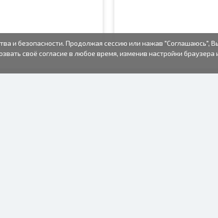
тва и безопасности. Продолжая сессию или нажав "Соглашаюсь", В
озвать своё согласие в любое время, изменив настройки браузера 
ФОТО ТОВАРЫ
ИНФОРМАЦИЯ
О нас
Батарейки
Условия пользования
Рамки для фото
Часто задаваемые вопросы
Подарочные пакеты
(FAQ)
Альбомы
Время изготовления
Одноразовый
фотоаппарат