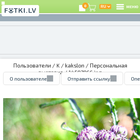
0
МЕНЮ
Пользователи
/
K
/
kakslon
/
Персональная
выставка
/ 14597966.jpg
О пользователе
Отправить ссылку
Опе