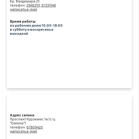
Kр. Валдемара 25
телефон:
29463111, 67331148
написать e-mail
Время работы:
по рабочим дням 10:00-18:00
в субботу и воскресенье
выходной
Адрес салона:
Проспект Курземес 1а (т/ц
"Damme")
телефон:
67809420
написать e-mail