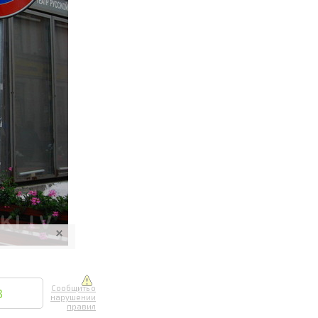
ите онлайн
их фотографий
вывоз
Сообщить о
3
нарушении
правил