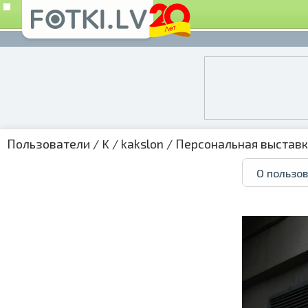
Пользователи
/
K
/
kakslon
/
Персональная выстав
О пользо