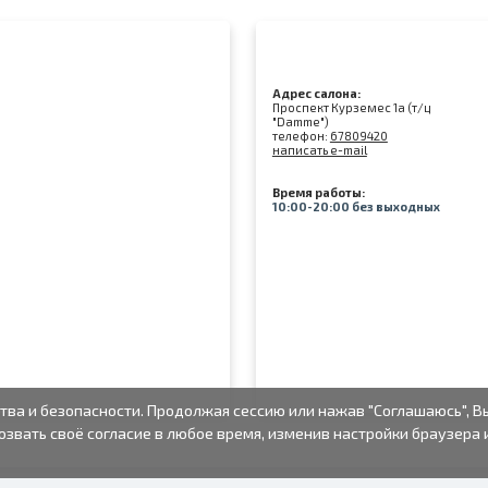
Адрес салона:
Проспект Курземес 1а (т/ц
"Damme")
телефон:
67809420
написать e-mail
Время работы:
10:00-20:00 без выходных
тва и безопасности. Продолжая сессию или нажав "Соглашаюсь", В
озвать своё согласие в любое время, изменив настройки браузера 