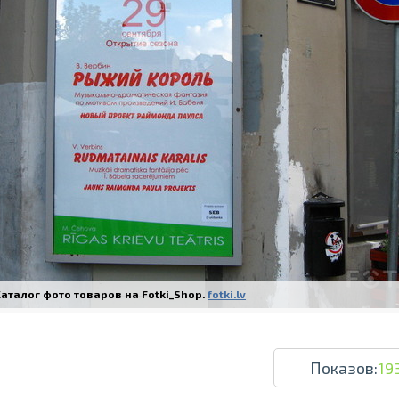
Печать в течение 1 часа в Риге – закаж
Различные форматы и виды бумаги для ваш
Доставка по всей Латвии или само
аталог фото товаров на Fotki_Shop.
fotki.lv
Показов:
19