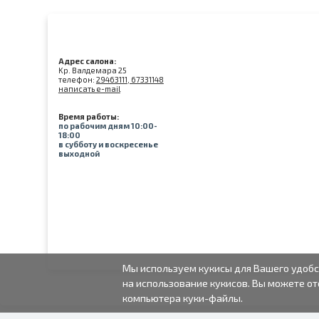
Адрес салона:
Kр. Валдемара 25
телефон:
29463111, 67331148
написать e-mail
Время работы:
по рабочим дням 10:00-
18:00
в субботу и воскресенье
выходной
Мы используем кукисы для Вашего удобс
на использование кукисов. Вы можете от
компьютера куки-файлы.