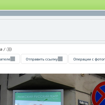
ка
/ :)))
вателе
Отправить ссылку
Операции с фото