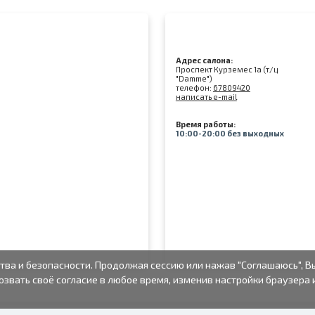
Адрес салона:
Проспект Курземес 1а (т/ц
"Damme")
телефон:
67809420
написать e-mail
Время работы:
10:00-20:00 без выходных
тва и безопасности. Продолжая сессию или нажав "Соглашаюсь", В
озвать своё согласие в любое время, изменив настройки браузера 