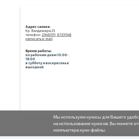
Адрес салона:
Kр. Валдемара 25
телефон:
29463111, 67331148
написать e-mail
Время работы:
по рабочим дням 10:00-
18:00
в субботу и воскресенье
выходной
Мы используем кукисы для Вашего удобс
на использование кукисов. Вы можете от
компьютера куки-файлы.