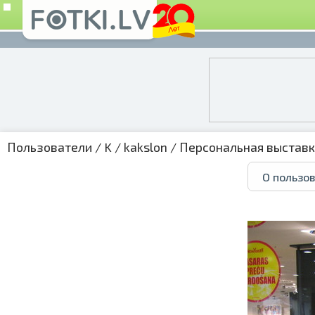
Пользователи
/
K
/
kakslon
/
Персональная выстав
О пользо