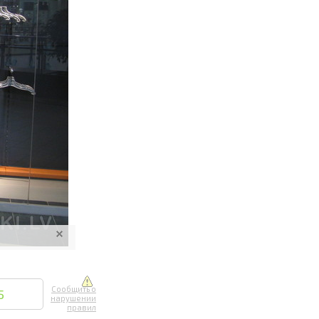
ите онлайн
их фотографий
вывоз
Сообщить о
5
нарушении
правил