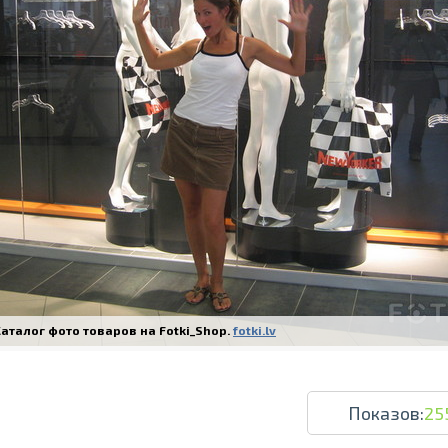
Печать в течение 1 часа в Риге – закаж
Различные форматы и виды бумаги для ваш
Доставка по всей Латвии или само
аталог фото товаров на Fotki_Shop.
fotki.lv
Показов:
25