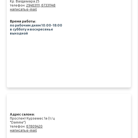
Kр. Валдемара 25
телефон:
29463111, 67331148
написать e-mail
Время работы:
по рабочим дням 10:00-18:00
в субботу и воскресенье
выходной
Адрес салона:
Проспект Курземес 1а (т/ц
"Damme")
телефон:
67809420
написать e-mail