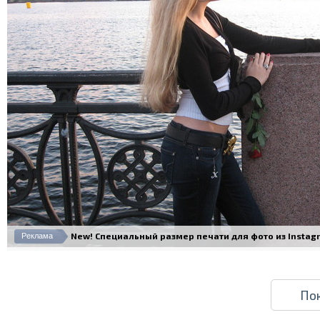
New! Специальный размер печати для фото из Instagram
Реклама
По