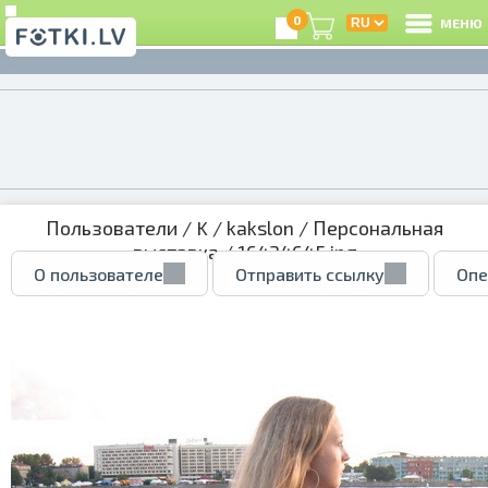
0
МЕНЮ
Пользователи
/
K
/
kakslon
/
Персональная
выставка
/ 16434645.jpg
О пользователе
Отправить ссылку
Опе