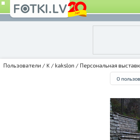
Пользователи
/
K
/
kakslon
/
Персональная выстав
О пользо