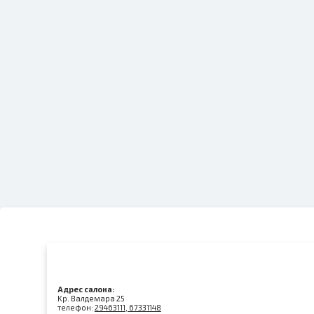
Адрес салона:
Kр. Валдемара 25
телефон:
29463111, 67331148