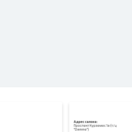
Адрес салона:
Проспект Курземес 1а (т/ц
"Damme")