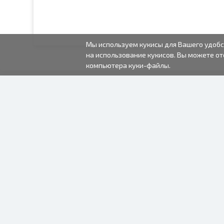
Мы используем кукисы для Вашего удобс
на использование кукисов. Вы можете от
компьютера куки-файлы.
2000-2026 © Fotki.lv
SIA "FOTKI"
Reģ. Nr. 40003679362
Контакты
ПОДПИСЫВАЙТЕСЬ НА
НАС