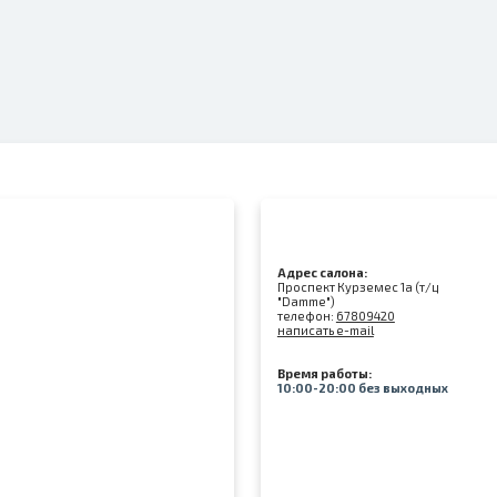
Адрес салона:
Проспект Курземес 1а (т/ц
"Damme")
телефон:
67809420
написать e-mail
Время работы:
10:00-20:00 без выходных