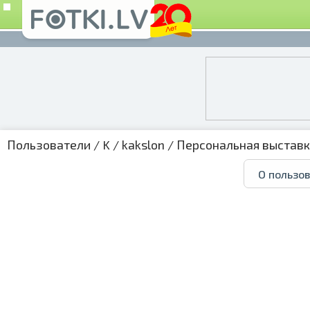
Пользователи
/
K
/
kakslon
/
Персональная выстав
О пользо