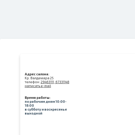
Адрес салона:
Kр. Валдемара 25
телефон:
29463111, 67331148
написать e-mail
Время работы:
по рабочим дням 10:00-
18:00
в субботу и воскресенье
выходной