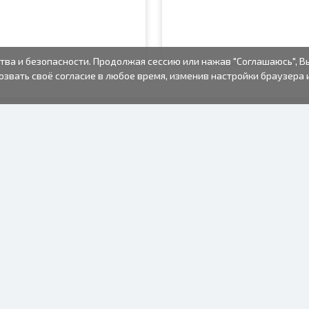
тва и безопасности. Продолжая сессию или нажав "Соглашаюсь", В
озвать своё согласие в любое время, изменив настройки браузера 
ФОТО ТОВАРЫ
ИНФОРМАЦИЯ
О нас
Батарейки
Условия пользования
Рамки для фото
Часто задаваемые вопросы
Подарочные пакеты
(FAQ)
Альбомы
Время изготовления
Одноразовый
фотоаппарат