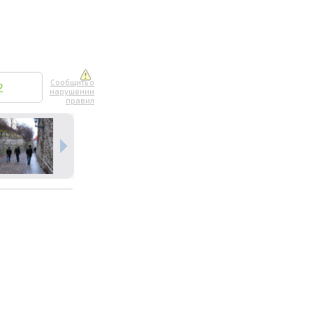
Сообщить о
2
нарушении
правил