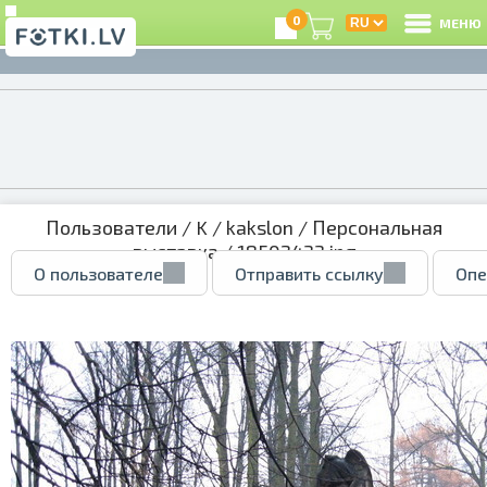
0
МЕНЮ
Пользователи
/
K
/
kakslon
/
Персональная
выставка
/ 18502433.jpg
О пользователе
Отправить ссылку
Опе