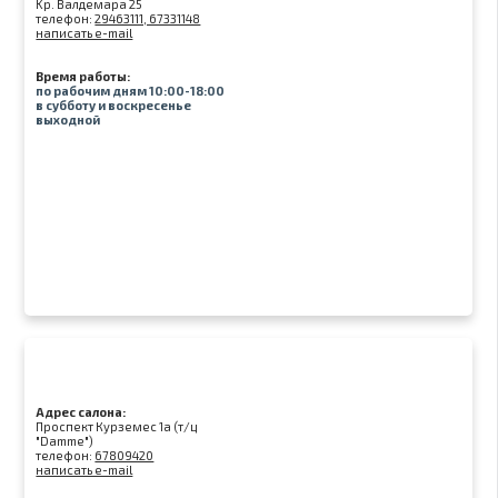
Kр. Валдемара 25
телефон:
29463111, 67331148
написать e-mail
Время работы:
по рабочим дням 10:00-18:00
в субботу и воскресенье
выходной
Адрес салона:
Проспект Курземес 1а (т/ц
"Damme")
телефон:
67809420
написать e-mail