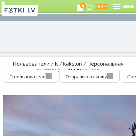
0
МЕНЮ
Пользователи
/
K
/
kakslon
/
Персональная
выставка
/ 20278928.jpg
О пользователе
Отправить ссылку
Опе