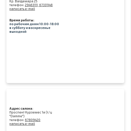
Kр. Валдемара 25
телефон:
29463111, 67331148
написать e-mail
Время работы:
по рабочим дням 10:00-18:00
в субботу и воскресенье
выходной
Адрес салона:
Проспект Курземес 1а (т/ц
"Damme")
телефон:
67809420
написать e-mail