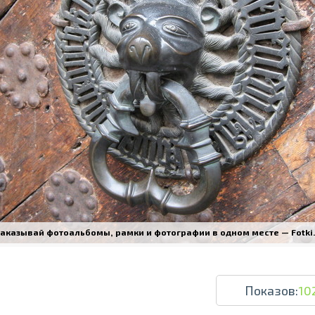
Печать в течение 1 часа в Риге – закаж
Различные форматы и виды бумаги для ваш
Доставка по всей Латвии или само
аказывай фотоальбомы, рамки и фотографии в одном месте — Fotki.l
Показов:
10