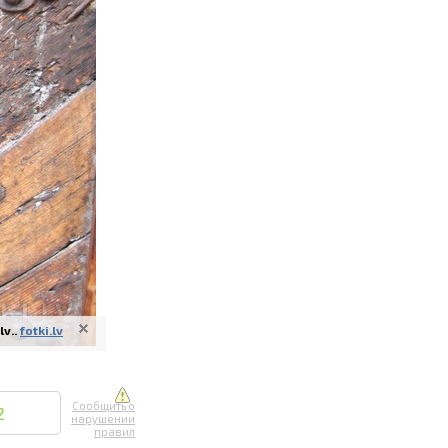
ите онлайн
их фотографий
вывоз
v..
fotki.lv
Сообщить о
2
нарушении
правил