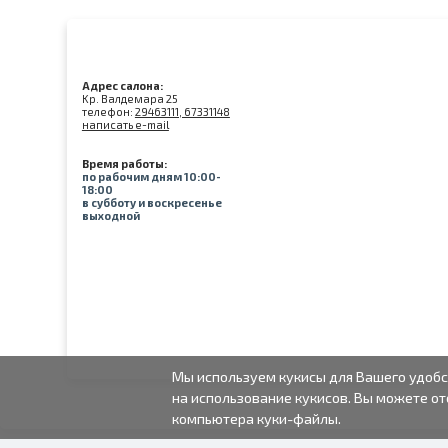
Адрес салона:
Kр. Валдемара 25
телефон:
29463111, 67331148
написать e-mail
Время работы:
по рабочим дням 10:00-
18:00
в субботу и воскресенье
выходной
Мы используем кукисы для Вашего удобс
на использование кукисов. Вы можете от
компьютера куки-файлы.