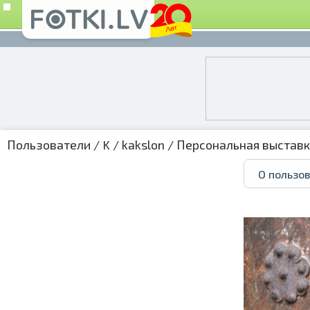
Пользователи
/
K
/
kakslon
/
Персональная выстав
О пользо