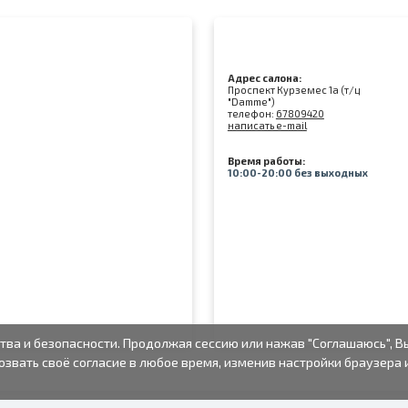
Адрес салона:
Проспект Курземес 1а (т/ц
"Damme")
телефон:
67809420
написать e-mail
Время работы:
10:00-20:00 без выходных
тва и безопасности. Продолжая сессию или нажав "Соглашаюсь", В
озвать своё согласие в любое время, изменив настройки браузера 