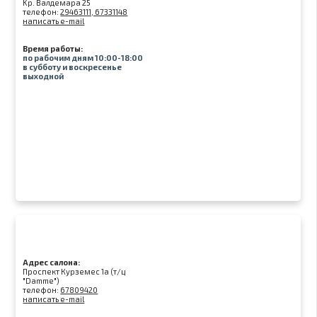
Kр. Валдемара 25
телефон:
29463111, 67331148
написать e-mail
Время работы:
по рабочим дням 10:00-18:00
в субботу и воскресенье
выходной
Адрес салона:
Проспект Курземес 1а (т/ц
"Damme")
телефон:
67809420
написать e-mail