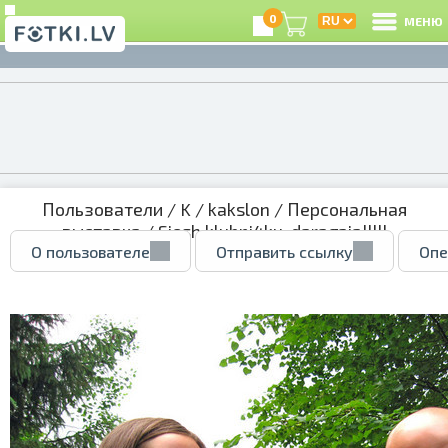
0
МЕНЮ
Пользователи
/
K
/
kakslon
/
Персональная
выставка
/ Sjesh klubni4ku, daragaja!!!!!
О пользователе
Отправить ссылку
Опе