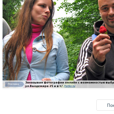
Заказывая фотографии онлайн с возможностью выбра
Реклама
ул.Валдемара 25 и в т/.
fotki.lv
По