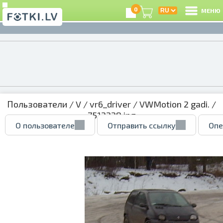
0
МЕНЮ
Пользователи
/
V
/
vr6_driver
/
VWMotion 2 gadi.
/
7512228.jpg
О пользователе
Отправить ссылку
Опе