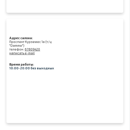
Адрес салона:
Проспект Курземес 1а (т/ц
"Damme")
телефон:
67809420
написать e-mail
Время работы:
10:00-20:00 без выходных