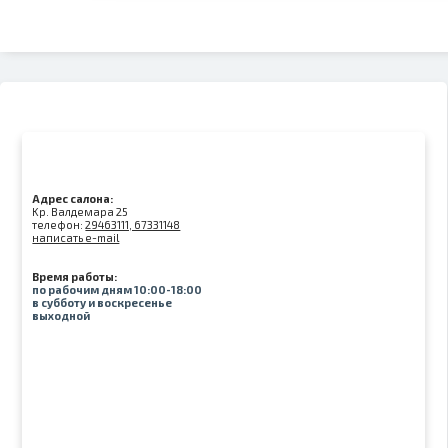
Адрес салона:
Kр. Валдемара 25
телефон:
29463111, 67331148
написать e-mail
Время работы:
по рабочим дням 10:00-18:00
в субботу и воскресенье
выходной