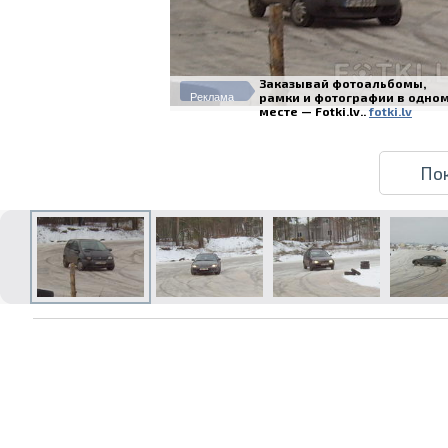
Заказывай фотоальбомы,
рамки и фотографии в одно
Реклама
месте — Fotki.lv..
fotki.lv
По