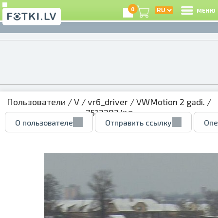
0
МЕНЮ
Пользователи
/
V
/
vr6_driver
/
VWMotion 2 gadi.
/
7512283.jpg
О пользователе
Отправить ссылку
Опе