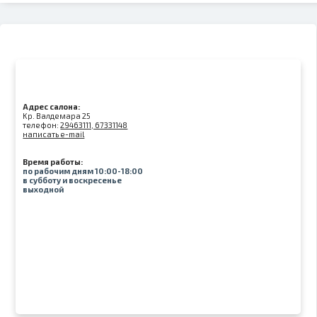
Адрес салона:
Kр. Валдемара 25
телефон:
29463111, 67331148
написать e-mail
Время работы:
по рабочим дням 10:00-18:00
в субботу и воскресенье
выходной