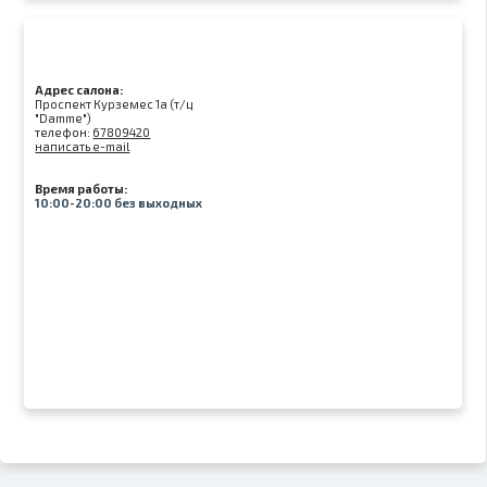
Адрес салона:
Проспект Курземес 1а (т/ц
"Damme")
телефон:
67809420
написать e-mail
Время работы:
10:00-20:00 без выходных