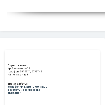
Адрес салона:
Kр. Валдемара 25
телефон:
29463111, 67331148
написать e-mail
Время работы:
по рабочим дням 10:00-18:00
в субботу и воскресенье
выходной