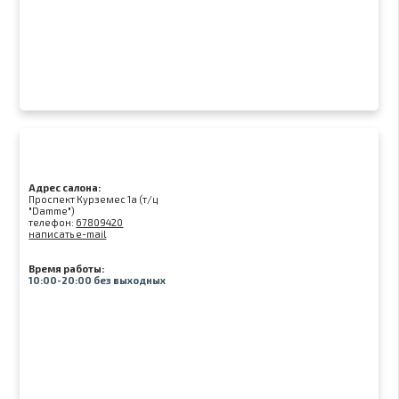
Адрес салона:
Проспект Курземес 1а (т/ц
"Damme")
телефон:
67809420
написать e-mail
Время работы:
10:00-20:00 без выходных