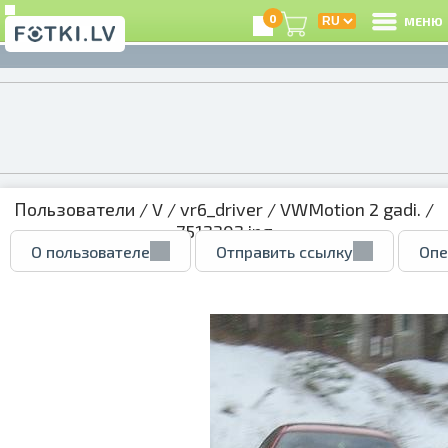
0
МЕНЮ
Пользователи
/
V
/
vr6_driver
/
VWMotion 2 gadi.
/
7512302.jpg
О пользователе
Отправить ссылку
Опе