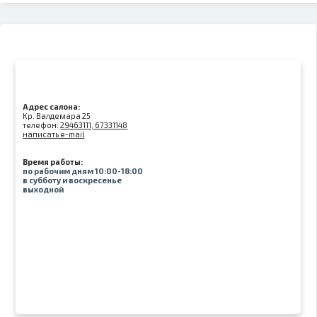
Адрес салона:
Kр. Валдемара 25
телефон:
29463111, 67331148
написать e-mail
Время работы:
по рабочим дням 10:00-18:00
в субботу и воскресенье
выходной