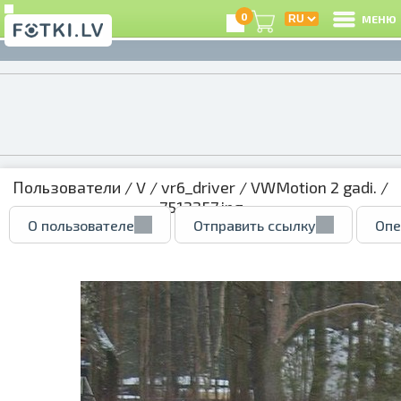
0
МЕНЮ
Пользователи
/
V
/
vr6_driver
/
VWMotion 2 gadi.
/
7512257.jpg
О пользователе
Отправить ссылку
Опе