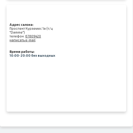
Адрес салона:
Проспект Курземес 1а (т/ц
"Damme")
телефон:
67809420
написать e-mail
Время работы:
10:00-20:00 без выходных