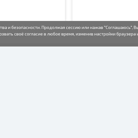
тва и безопасности. Продолжая сессию или нажав "Соглашаюсь", В
озвать своё согласие в любое время, изменив настройки браузера 
ФОТО ТОВАРЫ
ИНФОРМАЦИЯ
О нас
Батарейки
Условия пользования
Рамки для фото
Часто задаваемые вопросы
Подарочные пакеты
(FAQ)
Альбомы
Время изготовления
Одноразовый
фотоаппарат