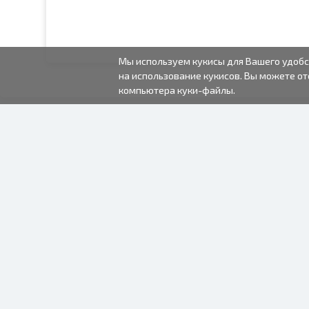
Мы используем кукисы для Вашего удобс
на использование кукисов. Вы можете от
компьютера куки-файлы.
2000-2026 © Fotki.lv
SIA "FOTKI"
Reģ. Nr. 40003679362
Контакты
ПОДПИСЫВАЙТЕСЬ НА
НАС