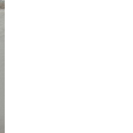
ите онлайн
их фотографий
вывоз