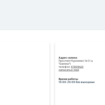
Адрес салона:
Проспект Курземес 1а (т/ц
"Damme")
телефон:
67809420
написать e-mail
Время работы:
10:00-20:00 без выходных