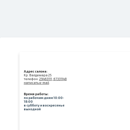
Адрес салона:
Kр. Валдемара 25
телефон:
29463111, 67331148
написать e-mail
Время работы:
по рабочим дням 10:00-
18:00
в субботу и воскресенье
выходной