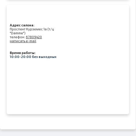
Адрес салона:
Проспект Курземес 1а (т/ц
"Damme")
телефон:
67809420
написать e-mail
Время работы:
10:00-20:00 без выходных