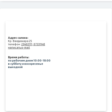
Адрес салона:
Kр. Валдемара 25
телефон:
29463111, 67331148
написать e-mail
Время работы:
по рабочим дням 10:00-18:00
в субботу и воскресенье
выходной