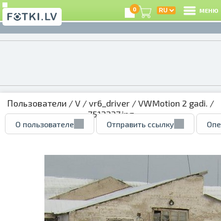
0
МЕНЮ
Пользователи
/
V
/
vr6_driver
/
VWMotion 2 gadi.
/
7512237.jpg
О пользователе
Отправить ссылку
Опе