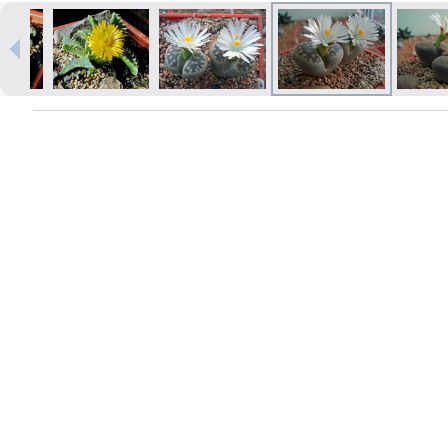
Izdrukas 1h laikā Rīgā – pasūtiet
tiešsaistē
Dažādi formāti un papīra veidi
jūsu foto
Piegāde visā Latvijā vai
saņemšana klātienē