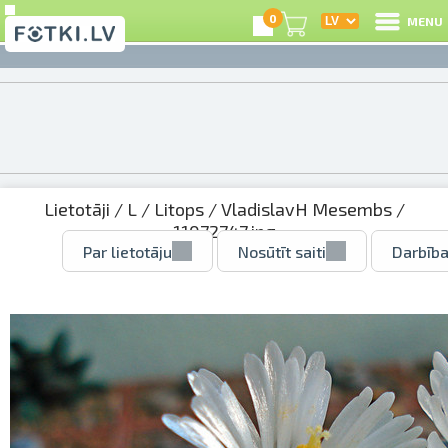
0
MENU
Lietotāji
/
L
/
Litops
/
VladislavH Mesembs
/
11072747.jpg
Par lietotāju
Nosūtīt saiti
Darbība