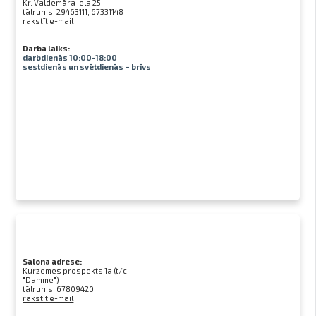
Kr. Valdemāra iela 25
tālrunis:
29463111, 67331148
rakstīt e-mail
Darba laiks:
darbdienās 10:00-18:00
sestdienās un svētdienās – brīvs
Salona adrese:
Kurzemes prospekts 1a (t/c
"Damme")
tālrunis:
67809420
rakstīt e-mail