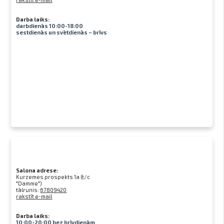
Darba laiks:
darbdienās 10:00-18:00
sestdienās un svētdienās – brīvs
Salona adrese:
Kurzemes prospekts 1a (t/c
"Damme")
tālrunis:
67809420
rakstīt e-mail
Darba laiks:
10:00-20:00 bez brīvdienām