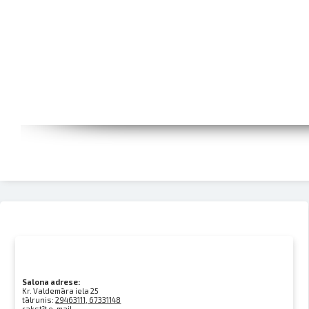
Salona adrese:
Kr. Valdemāra iela 25
tālrunis:
29463111, 67331148
rakstīt e-mail