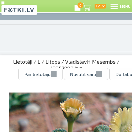
0
MENU
Lietotāji
/
L
/
Litops
/
VladislavH Mesembs
/
13257900.jpg
Par lietotāju
Nosūtīt saiti
Darbība