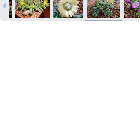
Izdrukas 1h laikā Rīgā – pasūtiet
tiešsaistē
Dažādi formāti un papīra veidi
jūsu foto
Piegāde visā Latvijā vai
saņemšana klātienē