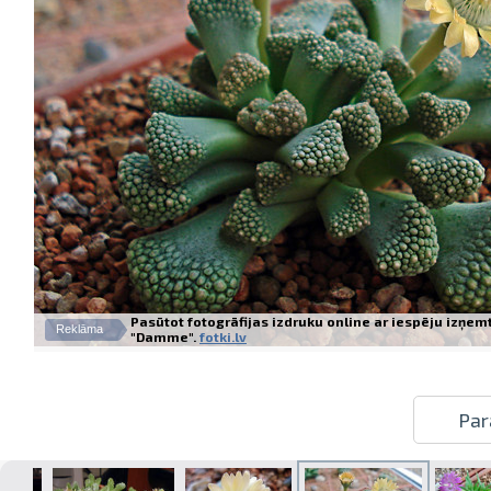
Pasūtot fotogrāfijas izdruku online ar iespēju izņem
Reklāma
"Damme".
fotki.lv
Par