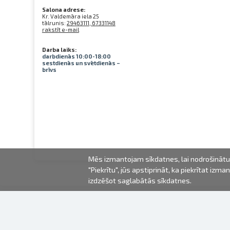
Salona adrese:
Kr. Valdemāra iela 25
tālrunis:
29463111, 67331148
rakstīt e-mail
Darba laiks:
darbdienās 10:00-18:00
sestdienās un svētdienās –
brīvs
Mēs izmantojam sīkdatnes, lai nodrošinātu 
"Piekrītu", jūs apstiprināt, ka piekrītat iz
izdzēšot saglabātās sīkdatnes.