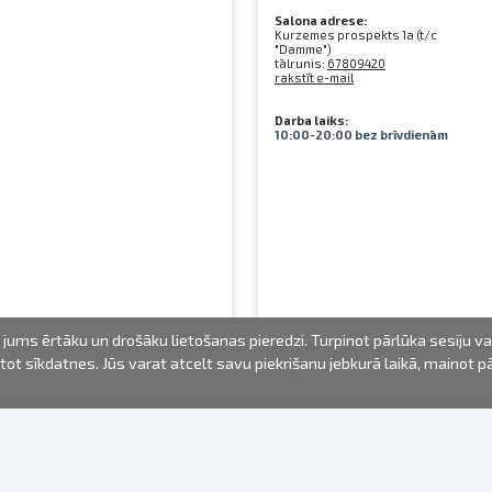
Salona adrese:
Kurzemes prospekts 1a (t/c
"Damme")
tālrunis:
67809420
rakstīt e-mail
Darba laiks:
10:00-20:00 bez brīvdienām
jums ērtāku un drošāku lietošanas pieredzi. Turpinot pārlūka sesiju v
mantot sīkdatnes. Jūs varat atcelt savu piekrišanu jebkurā laikā, mainot 