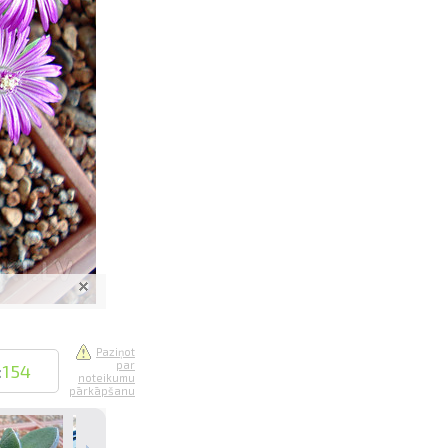
saistē
foto
ātienē
Paziņot
par
:
154
noteikumu
pārkāpšanu