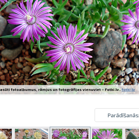
Izdrukas 1h laikā Rīgā – pasūtiet tieš
Dažādi formāti un papīra veidi jūsu 
Piegāde visā Latvijā vai saņemšana kl
asūti fotoalbumus, rāmjus un fotogrāfijas vienuviet – Fotki.lv..
fotki.lv
Parādīšanās