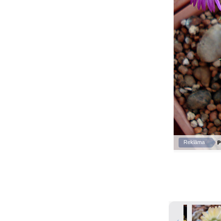
P
Reklāma