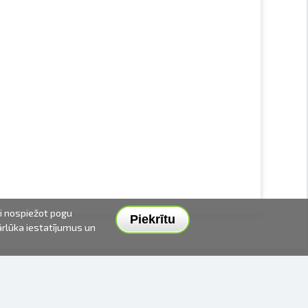
ai nospiežot pogu
Piekrītu
pārlūka iestatījumus un