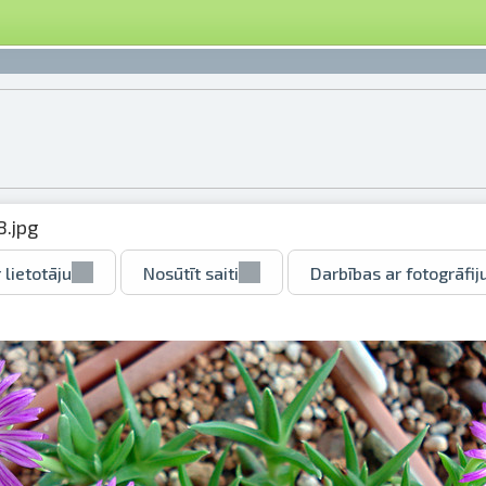
.jpg
 lietotāju
Nosūtīt saiti
Darbības ar fotogrāfij