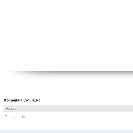
Komentāri
1
0
LV-
, RU-
Autors
Frithia pulchra