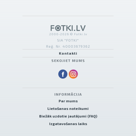
2000-2026 © Fotki.lv
SIA "FOTKI"
Reģ. Nr. 40003679362
Kontakti
SEKOJIET MUMS
INFORMĀCIJA
Par mums
Lietošanas noteikumi
Biežāk uzdotie jautājumi (FAQ)
Izgatavošanas laiks