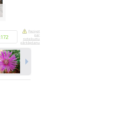
Paziņot
par
:
172
noteikumu
pārkāpšanu