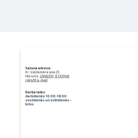
Salona adrese:
Kr. Valdemāra iela 25
tālrunis:
29463111, 67331148
rakstīt e-mail
Darba laiks:
darbdienās 10:00-18:00
sestdienās un svētdienās –
brīvs