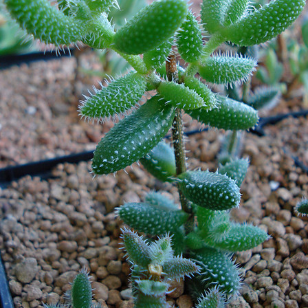
Izdrukas 1h laikā Rīgā – pasūtiet tieš
Dažādi formāti un papīra veidi jūsu 
Piegāde visā Latvijā vai saņemšana kl