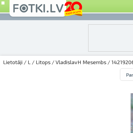
Lietotāji
/
L
/
Litops
/
VladislavH Mesembs
/ 14219206
Par