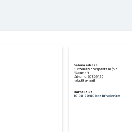
Salona adrese:
Kurzemes prospekts 1a (t/c
"Damme")
tālrunis:
67809420
rakstīt e-mail
Darba laiks:
10:00-20:00 bez brīvdienām