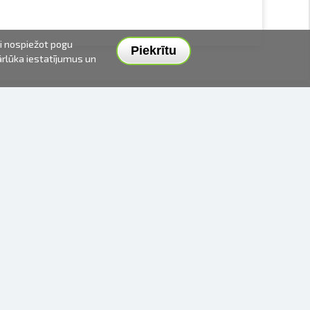
ai nospiežot pogu
Piekrītu
pārlūka iestatījumus un
PIEGĀDES VEIDI UN CENAS
APMAKSAS VEIDI