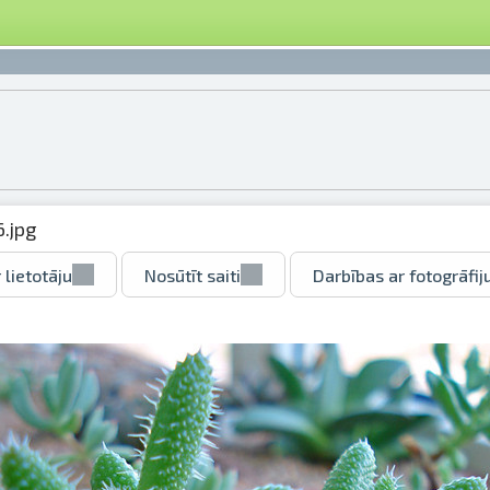
.jpg
 lietotāju
Nosūtīt saiti
Darbības ar fotogrāfij