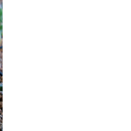
saistē
foto
ātienē