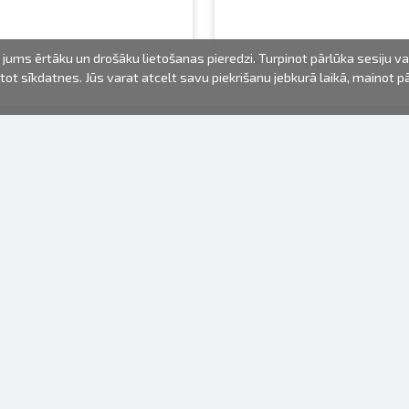
jums ērtāku un drošāku lietošanas pieredzi. Turpinot pārlūka sesiju v
mantot sīkdatnes. Jūs varat atcelt savu piekrišanu jebkurā laikā, mainot 
FOTO PRODUKTI
INFORMĀCIJA
Par mums
Baterijas
Lietošanas noteikumi
Rāmīši
Biežāk uzdotie jautājumi (FAQ)
dāvanu maisiņi
Izgatavošanas laiks
Albumi
Venr. lietošanas fotoaparāti
Fotofilmas
Rāmju stiprinājumi