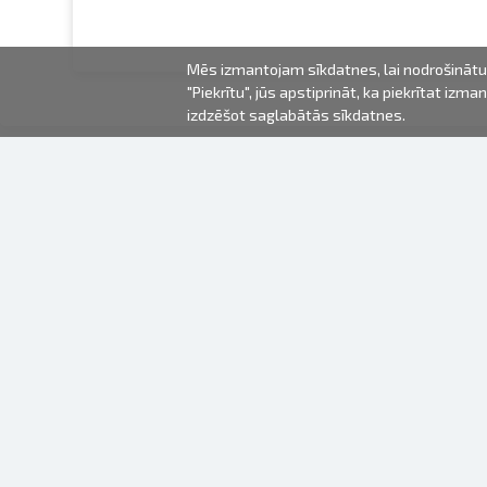
Mēs izmantojam sīkdatnes, lai nodrošinātu 
"Piekrītu", jūs apstiprināt, ka piekrītat iz
izdzēšot saglabātās sīkdatnes.
2000-2026 © Fotki.lv
SIA "FOTKI"
Reģ. Nr. 40003679362
Kontakti
SEKOJIET MUMS