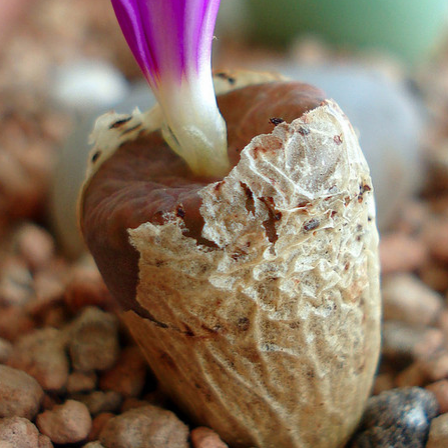
Izdrukas 1h laikā Rīgā – pasūtiet tieš
Dažādi formāti un papīra veidi jūsu 
Piegāde visā Latvijā vai saņemšana kl