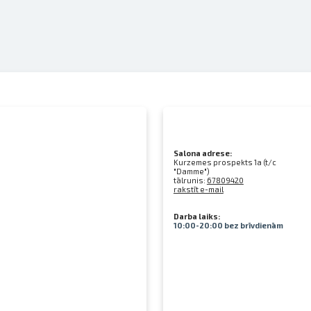
Salona adrese:
Kurzemes prospekts 1a (t/c
"Damme")
tālrunis:
67809420
rakstīt e-mail
Darba laiks:
10:00-20:00 bez brīvdienām