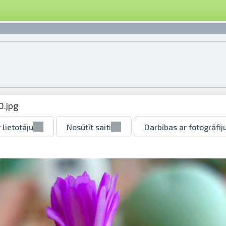
.jpg
 lietotāju
Nosūtīt saiti
Darbības ar fotogrāfij