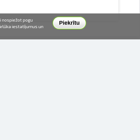
ai nospiežot pogu
Piekrītu
pārlūka iestatījumus un
PIEGĀDES VEIDI UN CENAS
APMAKSAS VEIDI