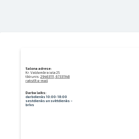
Salona adrese:
Kr. Valdemāra iela 25
tālrunis:
29463111, 67331148
rakstīt e-mail
Darba laiks:
darbdienās 10:00-18:00
sestdienās un svētdienās –
brīvs