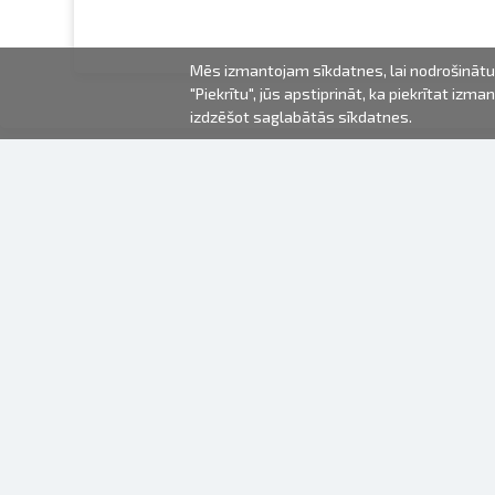
Mēs izmantojam sīkdatnes, lai nodrošinātu 
"Piekrītu", jūs apstiprināt, ka piekrītat iz
izdzēšot saglabātās sīkdatnes.
2000-2026 © Fotki.lv
SIA "FOTKI"
Reģ. Nr. 40003679362
Kontakti
SEKOJIET MUMS