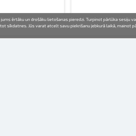
jums ērtāku un drošāku lietošanas pieredzi. Turpinot pārlūka sesiju v
mantot sīkdatnes. Jūs varat atcelt savu piekrišanu jebkurā laikā, mainot 
FOTO PRODUKTI
INFORMĀCIJA
Par mums
Baterijas
Lietošanas noteikumi
Rāmīši
Biežāk uzdotie jautājumi (FAQ)
dāvanu maisiņi
Izgatavošanas laiks
Albumi
Venr. lietošanas fotoaparāti
Fotofilmas
Rāmju stiprinājumi