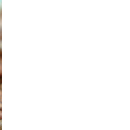
saistē
foto
ātienē