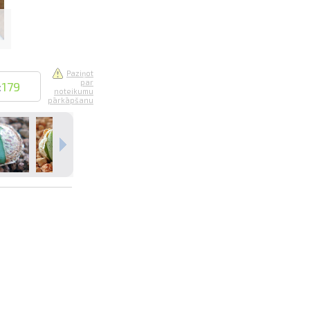
Paziņot
par
:
179
noteikumu
pārkāpšanu