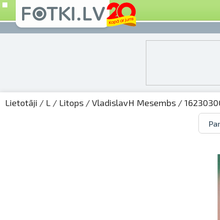
Lietotāji
/
L
/
Litops
/
VladislavH Mesembs
/ 16230300
Par