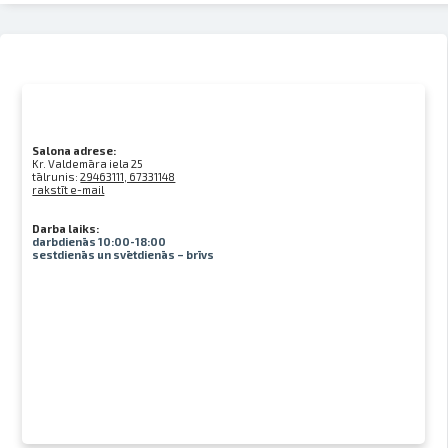
Salona adrese:
Kr. Valdemāra iela 25
tālrunis:
29463111, 67331148
rakstīt e-mail
Darba laiks:
darbdienās 10:00-18:00
sestdienās un svētdienās – brīvs