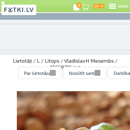
0
MENU
Lietotāji
/
L
/
Litops
/
VladislavH Mesembs
/
15668716.jpg
Par lietotāju
Nosūtīt saiti
Darbība