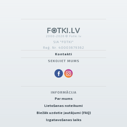
2000-2026 © Fotki.lv
SIA "FOTKI"
Reģ. Nr. 40003679362
Kontakti
SEKOJIET MUMS
INFORMĀCIJA
Par mums
Lietošanas noteikumi
Biežāk uzdotie jautājumi (FAQ)
Izgatavošanas laiks