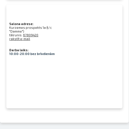
Salona adrese:
Kurzemes prospekts 1a (t/c
"Damme")
tālrunis:
67809420
rakstīt e-mail
Darba laiks:
10:00-20:00 bez brīvdienām