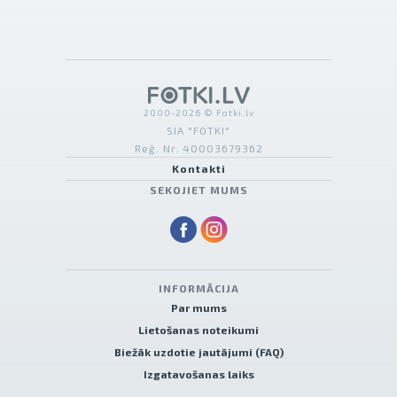
2000-2026 © Fotki.lv
SIA "FOTKI"
Reģ. Nr. 40003679362
Kontakti
SEKOJIET MUMS
INFORMĀCIJA
Par mums
Lietošanas noteikumi
Biežāk uzdotie jautājumi (FAQ)
Izgatavošanas laiks