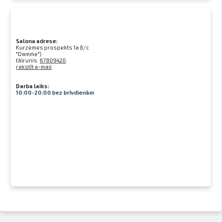
Salona adrese:
Kurzemes prospekts 1a (t/c
"Damme")
tālrunis:
67809420
rakstīt e-mail
Darba laiks:
10:00-20:00 bez brīvdienām