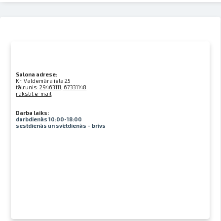
Salona adrese:
Kr. Valdemāra iela 25
tālrunis:
29463111, 67331148
rakstīt e-mail
Darba laiks:
darbdienās 10:00-18:00
sestdienās un svētdienās – brīvs