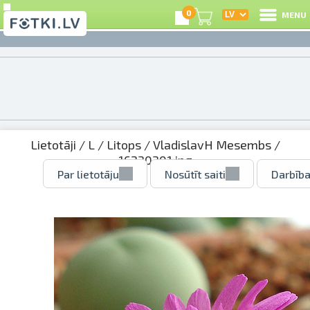
0
MENU
Lietotāji
/
L
/
Litops
/
VladislavH Mesembs
/
16230301.jpg
Par lietotāju
Nosūtīt saiti
Darbība