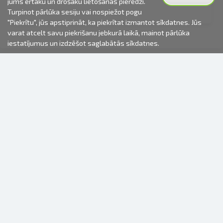
jums ērtāku un drošāku lietošanas pieredzi.
Turpinot pārlūka sesiju vai nospiežot pogu
"Piekrītu", jūs apstiprināt, ka piekrītat izmantot sīkdatnes. Jūs
varat atcelt savu piekrišanu jebkurā laikā, mainot pārlūka
iestatījumus un izdzēšot saglabātās sīkdatnes.
2000-2026 © Fotki.lv
SIA "FOTKI"
Reģ. Nr. 40003679362
Kontakti
SEKOJIET MUMS
INFORMĀCIJA