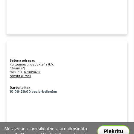
Salona adrese:
Kurzemes prospekts 1a (t/c
"Damme")
tālrunis:
67809420
rakstīt e-mail
Darba laiks:
10:00-20:00 bez brīvdienām
Mēs izmantojam sīkdatnes, lai nodrošinātu
Piekrītu