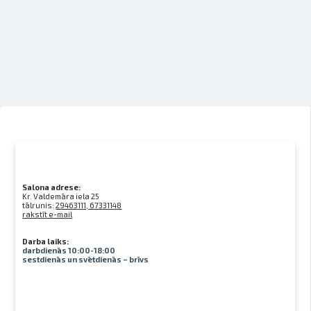
Salona adrese:
Kr. Valdemāra iela 25
tālrunis:
29463111, 67331148
rakstīt e-mail
Darba laiks:
darbdienās 10:00-18:00
sestdienās un svētdienās – brīvs