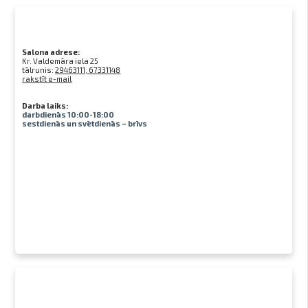
Salona adrese:
Kr. Valdemāra iela 25
tālrunis:
29463111, 67331148
rakstīt e-mail
Darba laiks:
darbdienās 10:00-18:00
sestdienās un svētdienās – brīvs