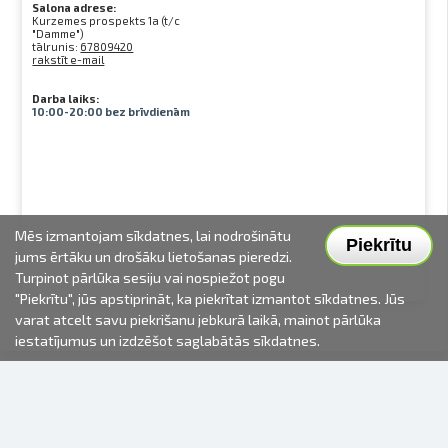
Salona adrese:
Kurzemes prospekts 1a (t/c
"Damme")
tālrunis:
67809420
rakstīt e-mail
Darba laiks:
10:00-20:00 bez brīvdienām
Mēs izmantojam sīkdatnes, lai nodrošinātu
Piekrītu
jums ērtāku un drošāku lietošanas pieredzi.
Turpinot pārlūka sesiju vai nospiežot pogu
"Piekrītu", jūs apstiprināt, ka piekrītat izmantot sīkdatnes. Jūs
varat atcelt savu piekrišanu jebkurā laikā, mainot pārlūka
iestatījumus un izdzēšot saglabātās sīkdatnes.