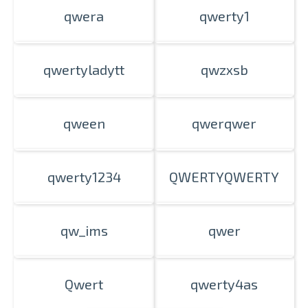
qwera
qwerty1
Izdrukas 1h laikā Rīgā – pasūtiet
tiešsaistē
qwertyladytt
qwzxsb
Dažādi formāti un papīra veidi
jūsu foto
Piegāde visā Latvijā vai
saņemšana klātienē
qween
qwerqwer
qwerty1234
QWERTYQWERTY
qw_ims
qwer
Qwert
qwerty4as