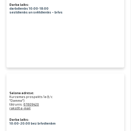
Darba laiks:
darbdienās 10:00-18:00
sestdienās un svētdienās – brīvs
Salona adrese:
Kurzemes prospekts 1a (t/c
"Damme")
tālrunis:
67809420
rakstīt e-mail
Darba laiks:
10:00-20:00 bez brīvdienām