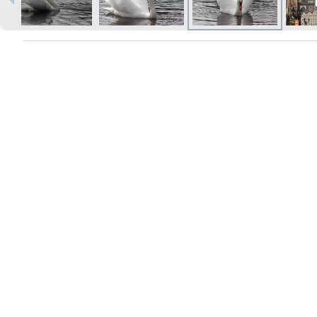
Izdrukas 1h laikā Rīgā – pasūtiet
tiešsaistē
Dažādi formāti un papīra veidi
jūsu foto
Piegāde visā Latvijā vai
saņemšana klātienē