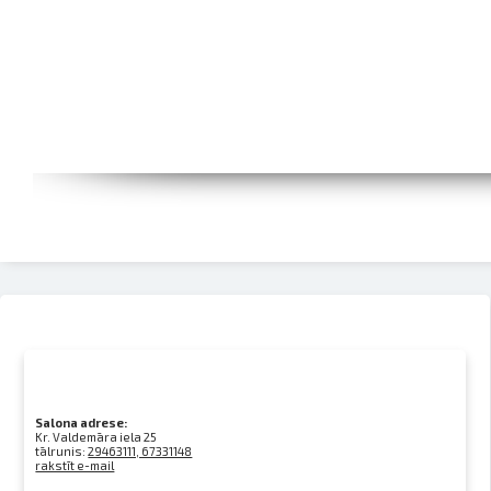
Salona adrese:
Kr. Valdemāra iela 25
tālrunis:
29463111, 67331148
rakstīt e-mail