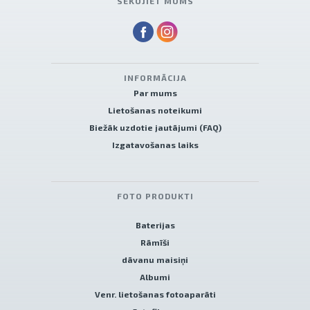
SEKOJIET MUMS
INFORMĀCIJA
Par mums
Lietošanas noteikumi
Biežāk uzdotie jautājumi (FAQ)
Izgatavošanas laiks
FOTO PRODUKTI
Baterijas
Rāmīši
dāvanu maisiņi
Albumi
Venr. lietošanas fotoaparāti