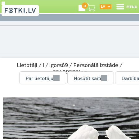
0
MENU
Lietotāji
/
I
/
igors69
/
Personālā izstāde
/
33409207.jpg
Par lietotāju
Nosūtīt saiti
Darbība