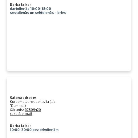
Darba laiks:
darbdienās 10:00-18:00
sestdienās un svētdienās – brīvs
Salona adrese:
Kurzemes prospekts 1a (t/c
"Damme")
tālrunis:
67809420
rakstīt e-mail
Darba laiks:
10:00-20:00 bez brīvdienām