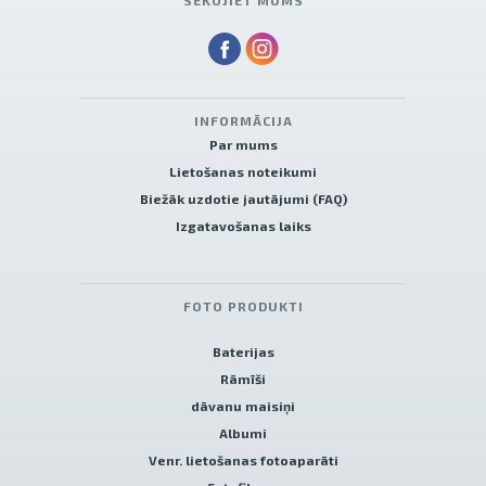
SEKOJIET MUMS
INFORMĀCIJA
Par mums
Lietošanas noteikumi
Biežāk uzdotie jautājumi (FAQ)
Izgatavošanas laiks
FOTO PRODUKTI
Baterijas
Rāmīši
dāvanu maisiņi
Albumi
Venr. lietošanas fotoaparāti