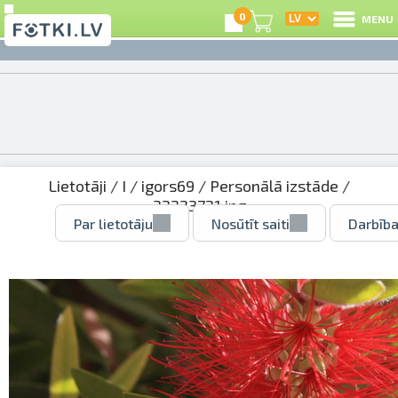
0
MENU
Lietotāji
/
I
/
igors69
/
Personālā izstāde
/
32223721.jpg
Par lietotāju
Nosūtīt saiti
Darbība