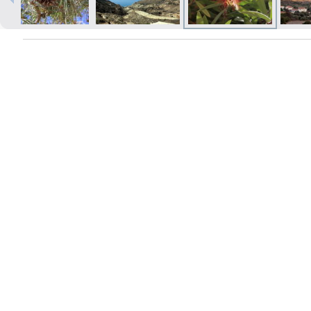
Izdrukas 1h laikā Rīgā – pasūtiet
tiešsaistē
Dažādi formāti un papīra veidi
jūsu foto
Piegāde visā Latvijā vai
saņemšana klātienē