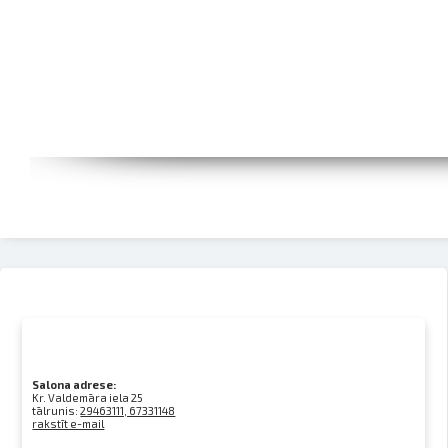
Salona adrese:
Kr. Valdemāra iela 25
tālrunis:
29463111, 67331148
rakstīt e-mail